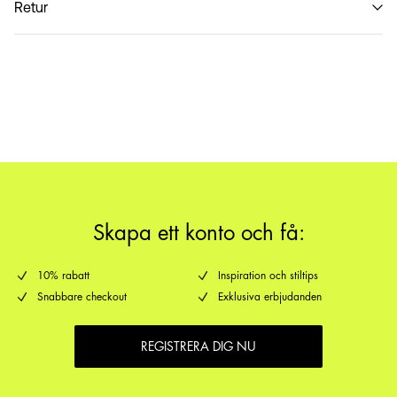
Retur
Hämta hos ombud (PostNord)
45,00 kr
Retur & byte
Leveransalternativ
Skapa ett konto och få:
10% rabatt
Inspiration och stiltips
Snabbare checkout
Exklusiva erbjudanden
REGISTRERA DIG NU