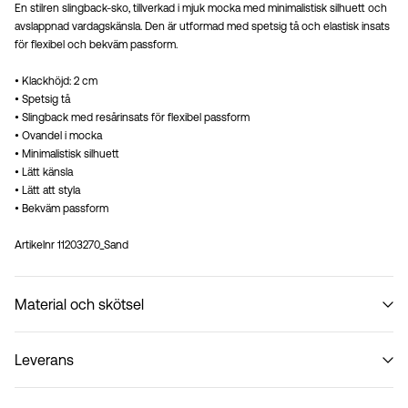
En stilren slingback-sko, tillverkad i mjuk mocka med minimalistisk silhuett och
avslappnad vardagskänsla. Den är utformad med spetsig tå och elastisk insats
för flexibel och bekväm passform.
• Klackhöjd: 2 cm
• Spetsig tå
• Slingback med resårinsats för flexibel passform
• Ovandel i mocka
• Minimalistisk silhuett
• Lätt känsla
• Lätt att styla
• Bekväm passform
Artikelnr
11203270_Sand
Material och skötsel
Leverans
Tvätta inte
Hämta hos ombud (Bring)
45,00 kr