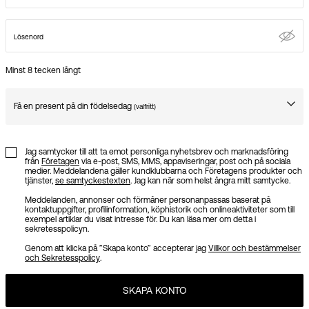
Lösenord
Minst 8 tecken långt
Få en present på din födelsedag
(valfritt)
Birthday
Jag samtycker till att ta emot personliga nyhetsbrev och marknadsföring
från
Företagen
via e-post, SMS, MMS, appaviseringar, post och på sociala
medier. Meddelandena gäller kundklubbarna och Företagens produkter och
tjänster,
se samtyckestexten
. Jag kan när som helst ångra mitt samtycke.
Meddelanden, annonser och förmåner personanpassas baserat på
kontaktuppgifter, profilinformation, köphistorik och onlineaktiviteter som till
exempel artiklar du visat intresse för. Du kan läsa mer om detta i
sekretesspolicyn.
Genom att klicka på ”Skapa konto” accepterar jag
Villkor och bestämmelser
och Sekretesspolicy
.
SKAPA KONTO