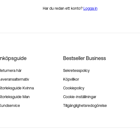
Har du redan ett konto?
Logga in
Inköpsguide
Bestseller Business
Returnera här
Sekretesspolicy
Leveransalternativ
Köpvillkor
Storleksguide Kvinna
Cookiepolicy
Storleksguide Man
Cookie-inställiningar
Kundservice
Tillgänglighetsredogörelse