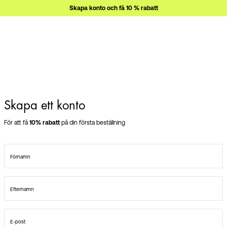
Skapa konto och få 10 % rabatt
Skapa ett konto
För att få
10% rabatt
på din första beställning
Förnamn
Efternamn
E-post