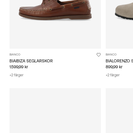
BIANCO
BIANCO
BIAIBIZA SEGLARSKOR
BIALORENZO 
1.599,99 kr
899,99 kr
+2 färger
+2 färger