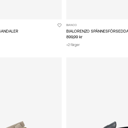
BIANCO
SANDALER
899,99 kr
+2 färger