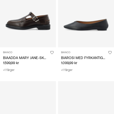
BIANCO
BIANCO
BIAADDA MARY JANE-SKOR
BIAROSI MED FYRKANTIG TÅ BALLERINASKOR
1.599,99 kr
1.099,99 kr
+1 färger
+1 färger