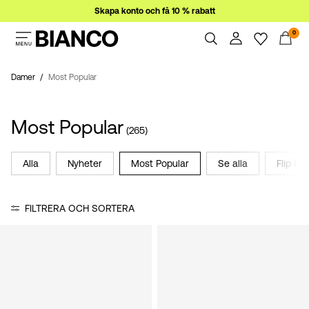
Skapa konto och få 10 % rabatt
0
Damer
Herrar
Damer
Most Popular
Översikt
Ordrar
Rea
Most Popular
Profil
(265)
Önskelista
Support
Alla
Nyheter
Most Popular
Se alla
Flip Flo
Logga
Logga Ut
in
FILTRERA OCH SORTERA
Några
frågor?
Om
oss
Sverige