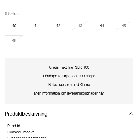
Storlek
40
41
42
43
44
45
46
Gratis frakt från SEK 400
Förlängd returperiod i 100 dagar
Betala senare med Klarna
Mer information om leveranskostnader här
Produktbeskrivning
- Rund tå
- Ovandel i mocka