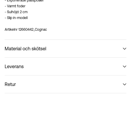
- Exponerade passpoaler
- Varmt foder
- Sulhöjd: 2 cm
- Slip in-modell
Artikelnr
12660442_Cognac
Material och skötsel
Leverans
Tvätta inte
Hämta hos ombud (Bring)
45,00 kr
Retur
Hämta hos ombud (PostNord)
45,00 kr
Retur & byte
Leveransalternativ