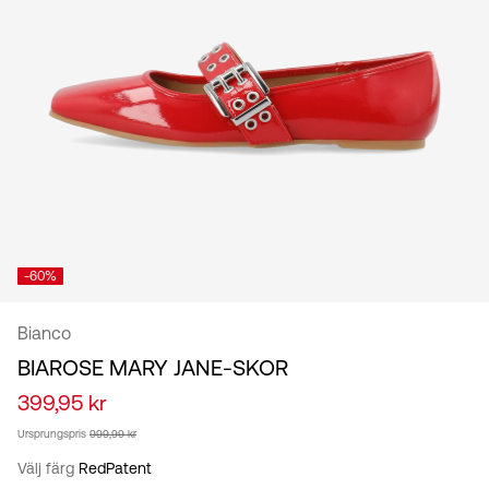
/
svenska
-60%
Bianco
BIAROSE MARY JANE-SKOR
399,95 kr
Ursprungspris
999,99 kr
Välj färg
RedPatent