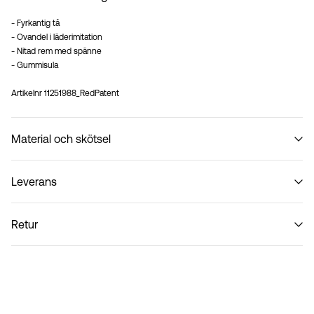
- Fyrkantig tå
- Ovandel i läderimitation
- Nitad rem med spänne
- Gummisula
Artikelnr
11251988_RedPatent
Material och skötsel
Leverans
Tvätta inte
Hämta hos ombud (Bring)
45,00 kr
Retur
Hämta hos ombud (PostNord)
45,00 kr
Retur & byte