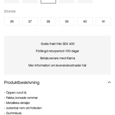
Storlek
36
37
38
39
40
41
Gratis frakt från SEK 400
Förlängd returperiod i 100 dagar
Betala senare med Klarna
Mer information om leveranskostnader här
Produktbeskrivning
- Öppen rund tå
- Falska, korsade remmar
- Metalliska detaljer
- Justerbar rem vid fotleden
- Gummisula