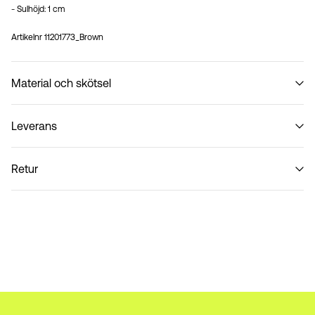
- Sulhöjd: 1 cm
Artikelnr
11201773_Brown
Material och skötsel
Leverans
Tvätta inte
Hämta hos ombud (Bring)
45,00 kr
Retur
Hämta hos ombud (PostNord)
45,00 kr
Retur & byte
Leveransalternativ