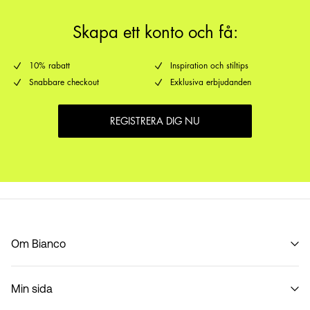
Skapa ett konto och få:
10% rabatt
Inspiration och stiltips
Snabbare checkout
Exklusiva erbjudanden
REGISTRERA DIG NU
Om Bianco
Vår historia
Min sida
Code of Conduct