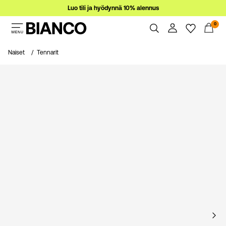
Luo tili ja hyödynnä 10% alennus
0
Naiset
Naiset
Tennarit
Miehet
Yhteenveto
Tilaukset
Ale
Profiili
Toivelista
Tuki
Kirjaudu
Kirjaudu Ulos
sisään
Kysyttävää?
Tietoa
meistä
Suomi
/