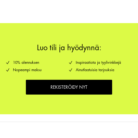
Luo tili ja hyödynnä:
10% alennuksen
Inspiraatiota ja tyylivinkkejä
Nopeampi maksu
Ainutlaatuisia tarjouksia
REKISTERÖIDY NYT