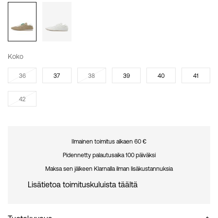
Koko
36
37
38
39
40
41
42
Ilmainen toimitus alkaen 60 €
Pidennetty palautusaika 100 päiväksi
Maksa sen jälkeen Klarnalla ilman lisäkustannuksia
Lisätietoa toimituskuluista täältä