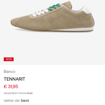
suomi
-60%
Bianco
TENNARIT
€ 31,95
Alkuperäinen hinta
€ 79,99
Valitse väri
Sand