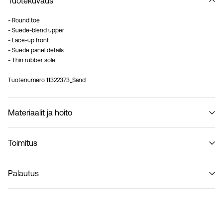
Tuotekuvaus
- Round toe
- Suede-blend upper
- Lace-up front
- Suede panel details
- Thin rubber sole
Tuotenumero
11322373_Sand
Materiaalit ja hoito
Toimitus
Älä pese
Pick up at Service Point (PostNord)
€ 4,95
Palautus
Toimitusvaihtoehdot
Palautus ja vaihto