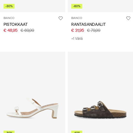
-30%
-60%
BIANCO
BIANCO
PISTOKKAAT
RANTASANDAALIT
€ 48,95
€ 69,99
€ 31,95
€ 79,99
+1 Väriä
-30%
-40%