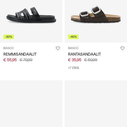
-30%
-40%
BIANCO
BIANCO
REMMISANDAALIT
RANTASANDAALIT
€ 55,95
€ 79,99
€ 35,95
€ 59,99
+1 Väriä