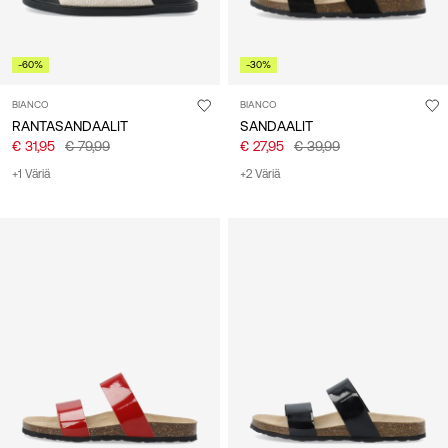
-60%
-30%
BIANCO
BIANCO
RANTASANDAALIT
SANDAALIT
€ 31,95
€ 79,99
€ 27,95
€ 39,99
+1 Väriä
+2 Väriä