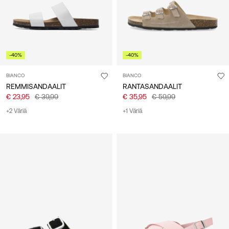
-40%
-40%
BIANCO
BIANCO
REMMISANDAALIT
RANTASANDAALIT
€ 23,95
€ 39,99
€ 35,95
€ 59,99
+2 Väriä
+1 Väriä