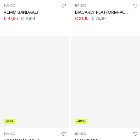
BIANCO
BIANCO
BIACARLY PLATFORM-KORKOKENGÄT
REMMISANDAALIT
€ 47,95
€ 79,99
€ 31,95
€ 79,99
-60%
-40%
BIANCO
BIANCO