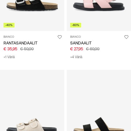
-40%
-60%
BIANCO
BIANCO
RANTASANDAALIT
SANDAALIT
€ 35,95
€ 59,99
€ 27,95
€ 69,99
+1 Väriä
+4 Väriä