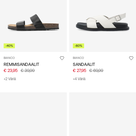
suomi
-40%
-60%
BIANCO
BIANCO
REMMISANDAALIT
SANDAALIT
€ 23,95
€ 39,99
€ 27,95
€ 69,99
+2 Väriä
+4 Väriä