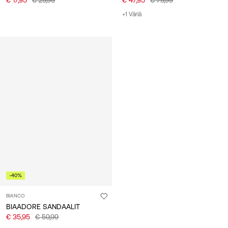
+1 Väriä
-40%
BIANCO
BIAADORE SANDAALIT
€ 35,95
€ 59,99