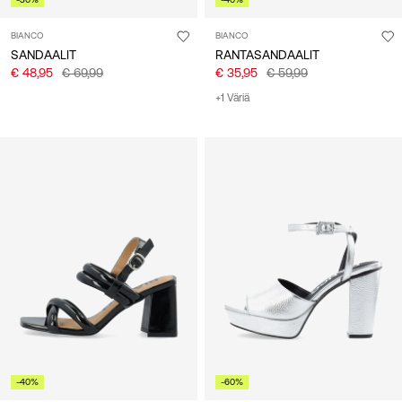
BIANCO
BIANCO
SANDAALIT
RANTASANDAALIT
€ 48,95
€ 69,99
€ 35,95
€ 59,99
+1 Väriä
-40%
-60%