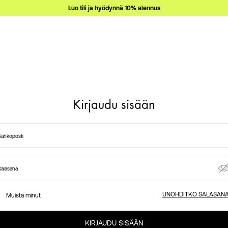
Luo tili ja hyödynnä 10% alennus
Kirjaudu sisään
Sähköposti
Salasana
UNOHDITKO SALASAN
Muista minut
KIRJAUDU SISÄÄN