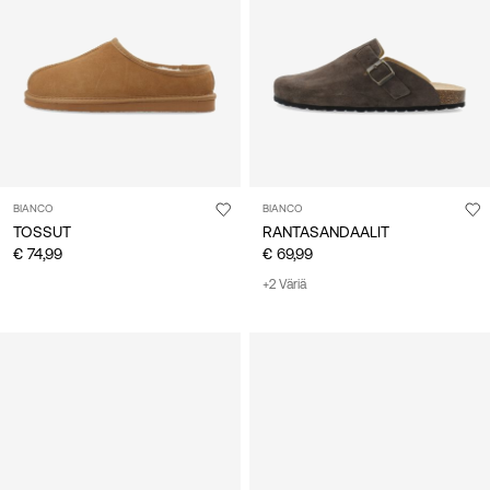
suomi
BIANCO
BIANCO
TOSSUT
RANTASANDAALIT
€ 74,99
€ 69,99
+2 Väriä