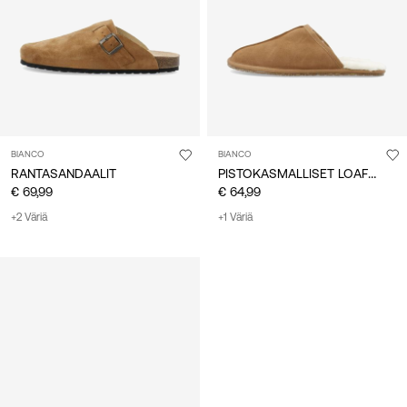
BIANCO
BIANCO
PISTOKASMALLISET LOAFERIT
RANTASANDAALIT
€ 69,99
€ 64,99
+2 Väriä
+1 Väriä