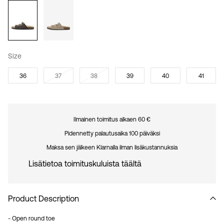
Size
36
37
38
39
40
41
Ilmainen toimitus alkaen 60 €
Pidennetty palautusaika 100 päiväksi
Maksa sen jälkeen Klarnalla ilman lisäkustannuksia
Lisätietoa toimituskuluista täältä
Product Description
- Open round toe