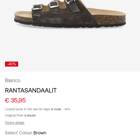
/
suomi
-40%
Bianco
RANTASANDAALIT
€ 35,95
Lowest price in the last 30 days
€ 41,95
-14%
Original Price
€ 59,99
Pricing details
Select Colour
Brown