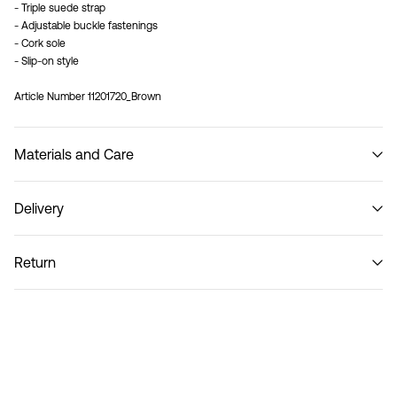
- Triple suede strap
- Adjustable buckle fastenings
- Cork sole
- Slip-on style
Article Number
11201720_Brown
Materials and Care
Delivery
Do not wash
Pick up at Service Point (PostNord)
€ 4,95
Return
Toimitusvaihtoehdot
Palautus ja vaihto