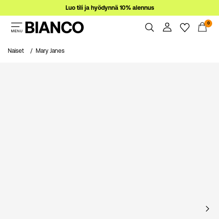
Luo tili ja hyödynnä 10% alennus
0
Naiset
Naiset
Mary Janes
Miehet
Yhteenveto
Tilaukset
Ale
Profiili
Toivelista
Tuki
Kirjaudu
Kirjaudu Ulos
sisään
Kysyttävää?
Tietoa
meistä
Suomi
/