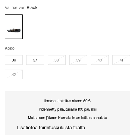
Valitse väri
Black
Koko
36
37
38
39
40
41
42
Ilmainen toimitus alkaen 60 €
Pidennetty palautusaika 100 päiväksi
Maksa sen jälkeen Klarnalla ilman lisäkustannuksia
Lisätietoa toimituskuluista täältä