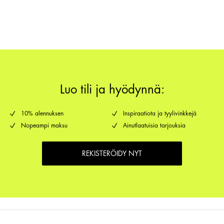
Palautus ja vaihto
Luo tili ja hyödynnä:
10% alennuksen
Inspiraatiota ja tyylivinkkejä
Nopeampi maksu
Ainutlaatuisia tarjouksia
REKISTERÖIDY NYT