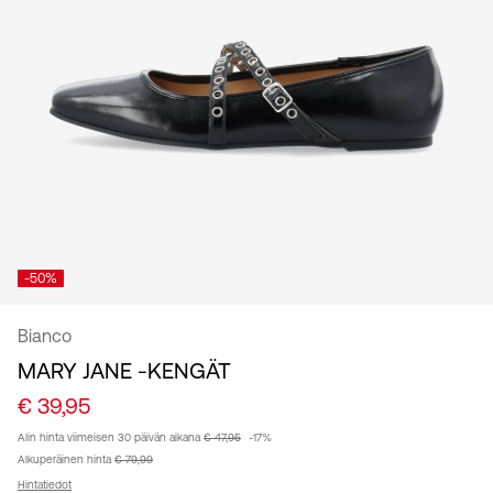
suomi
-50%
Bianco
MARY JANE -KENGÄT
€ 39,95
Alin hinta viimeisen 30 päivän aikana
€ 47,95
-17%
Alkuperäinen hinta
€ 79,99
Hintatiedot