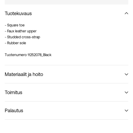
Tuotekuvaus
- Square toe
- Faux leather upper
- Studded cross-strap
- Rubber sole
Tuotenumero
11252078_Black
Materiaalit ja hoito
Toimitus
Älä pese
Pick up at Service Point (PostNord)
€ 4,95
Palautus
Toimitusvaihtoehdot