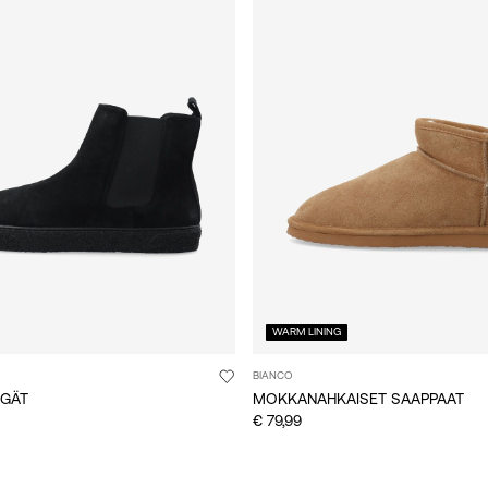
WARM LINING
BIANCO
NGÄT
MOKKANAHKAISET SAAPPAAT
€ 79,99