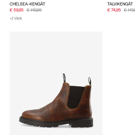
CHELSEA-KENGÄT
TALVIKENGÄT
€ 59,95
€ 149,99
€ 74,95
€ 149
+2 Väriä