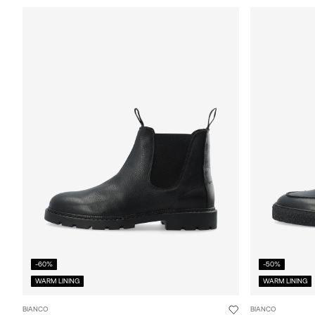
-60%
-50%
WARM LINING
WARM LINING
BIANCO
BIANCO