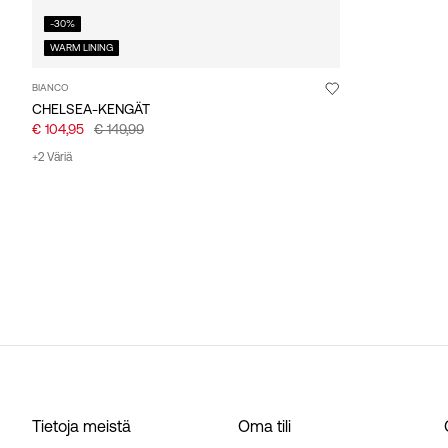
-30%
WARM LINING
BIANCO
CHELSEA-KENGÄT
€ 104,95
€ 149,99
+2 Väriä
Tietoja meistä
Oma tili