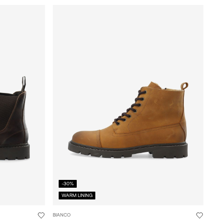
-30%
WARM LINING
BIANCO