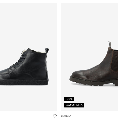
-30%
WARM LINING
BIANCO