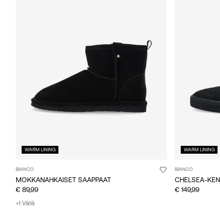
WARM LINING
WARM LINING
BIANCO
BIANCO
MOKKANAHKAISET SAAPPAAT
CHELSEA-KE
€ 89,99
€ 149,99
+1 Väriä