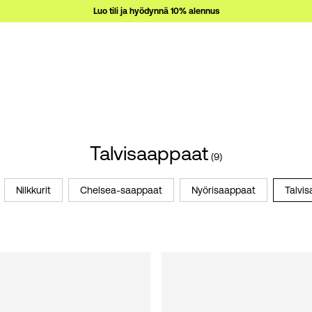
Luo tili ja hyödynnä 10% alennus
Talvisaappaat
(9)
Nilkkurit
Chelsea-saappaat
Nyörisaappaat
Talvi