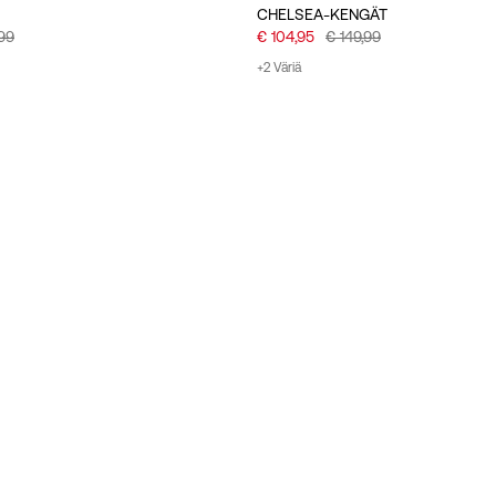
CHELSEA-KENGÄT
,99
€ 104,95
€ 149,99
+2 Väriä