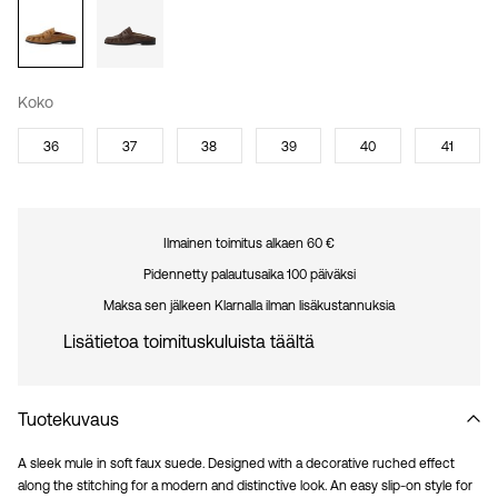
Koko
36
37
38
39
40
41
Ilmainen toimitus alkaen 60 €
Pidennetty palautusaika 100 päiväksi
Maksa sen jälkeen Klarnalla ilman lisäkustannuksia
Lisätietoa toimituskuluista täältä
Tuotekuvaus
A sleek mule in soft faux suede. Designed with a decorative ruched effect
along the stitching for a modern and distinctive look. An easy slip-on style for