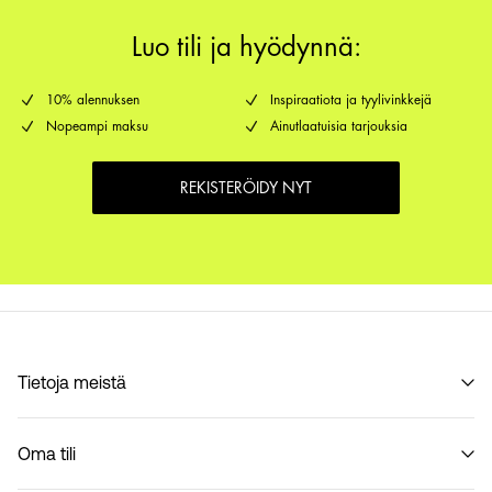
Luo tili ja hyödynnä:
10% alennuksen
Inspiraatiota ja tyylivinkkejä
Nopeampi maksu
Ainutlaatuisia tarjouksia
REKISTERÖIDY NYT
Tietoja meistä
Historiamme
Oma tili
Code of Conduct
B2B Shop