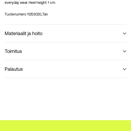
everyday wear. Heel height: 1 cm.
Tuotenumero
11253020_Tan
Materiaalit ja hoito
Toimitus
Älä pese
Pick up at Service Point (PostNord)
€ 4,95
Palautus
Toimitusvaihtoehdot
Palautus ja vaihto