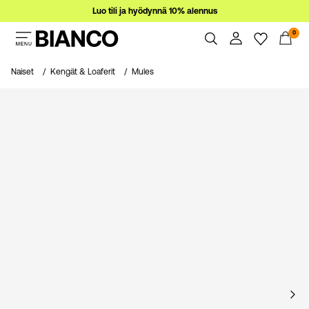
Luo tili ja hyödynnä 10% alennus
0
Naiset
Naiset
Kengät & Loaferit
Mules
Miehet
Yhteenveto
Tilaukset
Ale
Profiili
Toivelista
Tuki
Kirjaudu
Kirjaudu Ulos
sisään
Kysyttävää?
Tietoa
meistä
Suomi
/