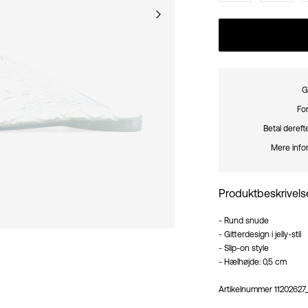
G
For
Betal deref
Mere info
Produktbeskrivels
- Rund snude
- Gitterdesign i jelly-stil
- Slip-on style
- Hælhøjde: 0,5 cm
Artikelnummer
11202627_