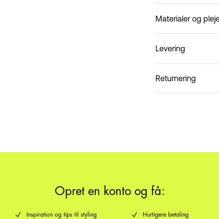
Materialer og plej
Levering
Må ikke vaskes
Hent ved service point
Returnering
Hjemmelevering (Post
PakkeShop - GLS
Opret en konto og få:
Inspiration og tips til styling
Hurtigere betaling