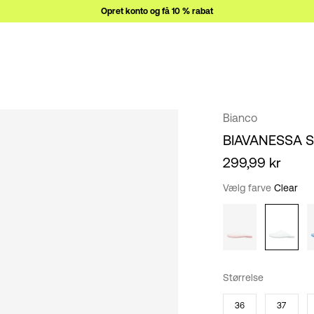
Opret konto og få 10 % rabat
Bianco
BIAVANESSA 
299,99 kr
Vælg farve
Clear
Størrelse
36
37