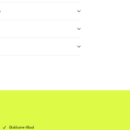
e
 (PostNord)
29,00 kr
Nord)
39,00 kr
29,00 kr
Returnering & bytte
Leveringsmuligheder
Eksklusive tilbud