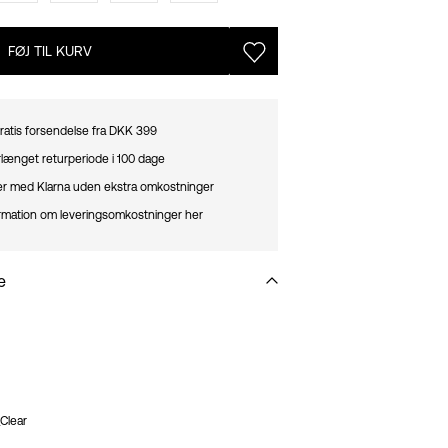
FØJ TIL KURV
ratis forsendelse fra DKK 399
længet returperiode i 100 dage
ter med Klarna uden ekstra omkostninger
rmation om leveringsomkostninger her
e
Clear