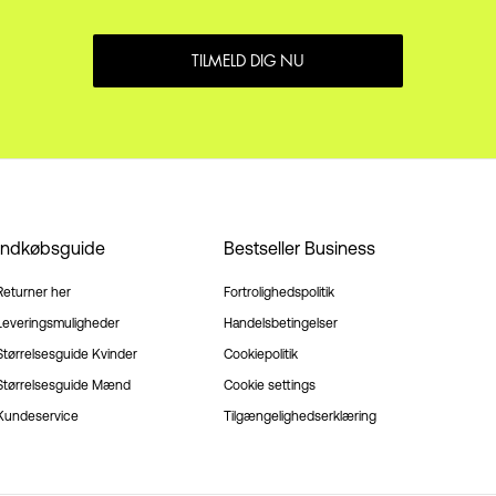
TILMELD DIG NU
Indkøbsguide
Bestseller Business
Returner her
Fortrolighedspolitik
Leveringsmuligheder
Handelsbetingelser
Størrelsesguide Kvinder
Cookiepolitik
Størrelsesguide Mænd
Cookie settings
Kundeservice
Tilgængelighedserklæring