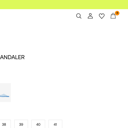
0
Overblik
Bestillinger
Profil
SANDALER
Ønskeliste
Support
Log Af
38
39
40
41