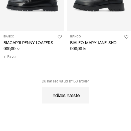
BIANCO
BIANCO
BIACAPRI PENNY LOAFERS
BIALEO MARY JANE-SKO
999,99 kr
999,99 kr
+1 Farver
Du har set 48 ud af 153 artikler.
Indlæs næste