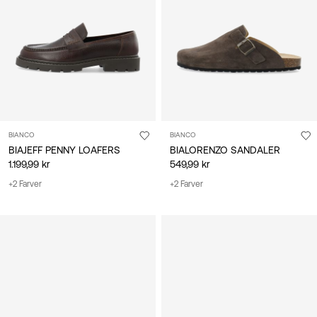
Danmark
/
dansk
BIANCO
BIANCO
BIAJEFF PENNY LOAFERS
BIALORENZO SANDALER
1.199,99 kr
549,99 kr
+2 Farver
+2 Farver