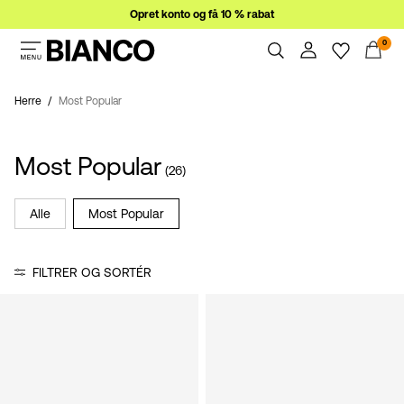
Opret konto og få 10 % rabat
0
Dame
Herre
Herre
Most Popular
Overblik
Bestillinger
Udsalg
Most Popular
Profil
(26)
Ønskeliste
Support
Alle
Most Popular
Log
Log Af
ind
FILTRER OG SORTÉR
Har
du
spørgsmål?
Om
os