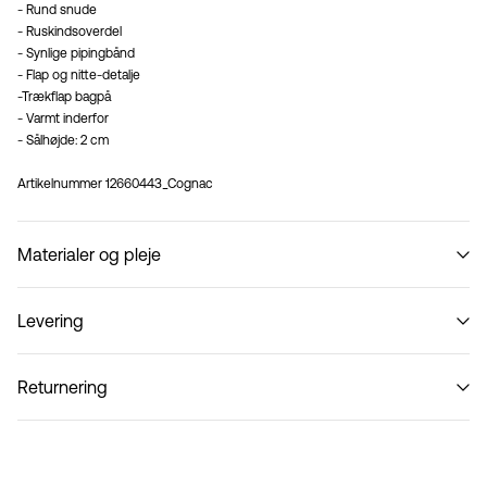
- Rund snude
- Ruskindsoverdel
- Synlige pipingbånd
- Flap og nitte-detalje
-Trækflap bagpå
- Varmt inderfor
- Sålhøjde: 2 cm
Artikelnummer
12660443_Cognac
Materialer og pleje
Levering
Må ikke vaskes
Hent ved service point (PostNord)
29,00 kr
Returnering
Hjemmelevering (PostNord)
39,00 kr