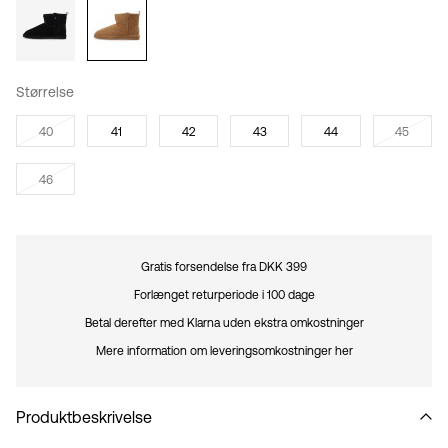
Størrelse
40
41
42
43
44
45
46
Gratis forsendelse fra DKK 399
Forlænget returperiode i 100 dage
Betal derefter med Klarna uden ekstra omkostninger
Mere information om leveringsomkostninger her
Produktbeskrivelse