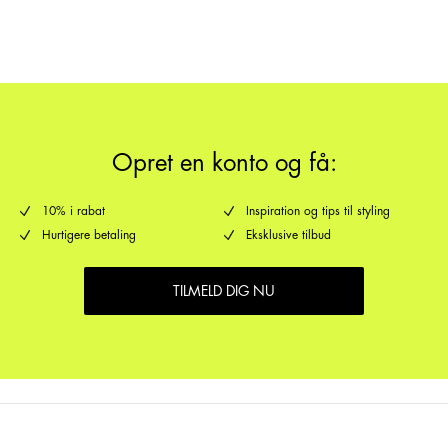
PakkeShop - GLS
29,00 kr
Returnering & bytte
Leveringsmuligheder
Opret en konto og få:
10% i rabat
Inspiration og tips til styling
Hurtigere betaling
Eksklusive tilbud
TILMELD DIG NU