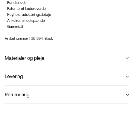
- Rund snude
- Patenteret læderoverdel
- Keyhole-udskæringsdetalje
- Ankelrem med spænde
- Gummisål
Artikelnummer
11251694_Black
Materialer og pleje
Levering
Må ikke vaskes
Hent ved service point (PostNord)
29,00 kr
Returnering
Hjemmelevering (PostNord)
39,00 kr
PakkeShop - GLS
29,00 kr