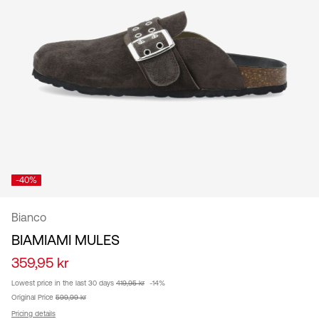
/
dansk
-40%
Bianco
BIAMIAMI MULES
359,95 kr
Lowest price in the last 30 days
419,95 kr
-14%
Original Price
599,99 kr
Pricing details