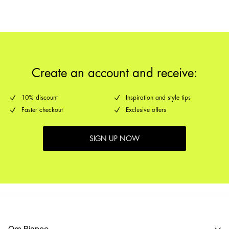
PakkeShop - GLS
29,00 kr
Returnering & bytte
Leveringsmuligheder
Create an account and receive:
10% discount
Inspiration and style tips
Faster checkout
Exclusive offers
SIGN UP NOW