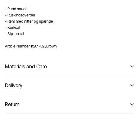
- Rund snude
- Ruskindsoverdel
- Rem med nitter og spænde
- Korksål
- Slip-on stil
Article Number
11201782_Brown
Materials and Care
Delivery
Do not wash
Hent ved service point (PostNord)
29,00 kr
Return
Hjemmelevering (PostNord)
39,00 kr