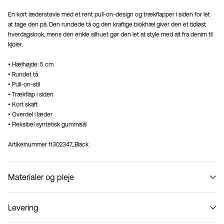
En kort læderstøvle med et rent pull-on-design og trækflapper i siden for let
at tage den på. Den rundede tå og den kraftige blokhæl giver den et tidløst
hverdagslook, mens den enkle silhuet gør den let at style med alt fra denim til
kjoler.
• Hælhøjde: 5 cm
• Rundet tå
• Pull-on-stil
• Trækflap i siden
• Kort skaft
• Overdel i læder
• Fleksibel syntetisk gummisål
Artikelnummer
11302347_Black
Materialer og pleje
Levering