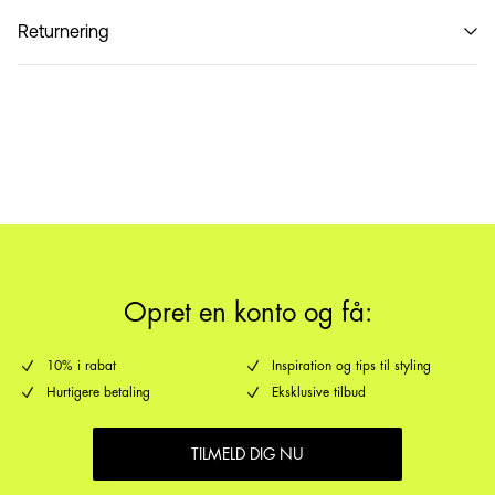
Må ikke vaskes
Hent ved service point (PostNord)
29,00 kr
Returnering
Hjemmelevering (PostNord)
39,00 kr
PakkeShop - GLS
29,00 kr
Returnering & bytte
Leveringsmuligheder
Opret en konto og få:
10% i rabat
Inspiration og tips til styling
Hurtigere betaling
Eksklusive tilbud
TILMELD DIG NU