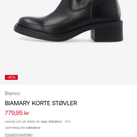
Danmark
/
dansk
-40%
Bianco
BIAMARY KORTE STØVLER
779,95 kr
Laveste pris de sidste 30 dage
909,95 kr
-14%
Oprindelig pris
1.299,99 kr
Prissætningsdetaljer