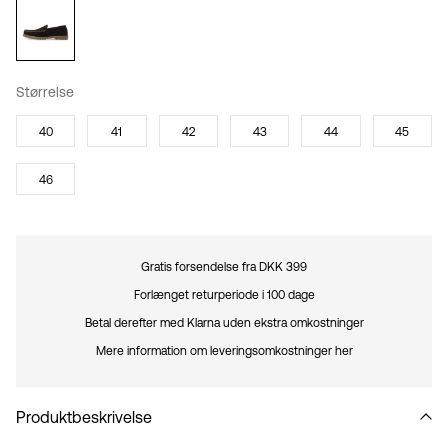
Størrelse
40
41
42
43
44
45
46
Gratis forsendelse fra DKK 399
Forlænget returperiode i 100 dage
Betal derefter med Klarna uden ekstra omkostninger
Mere information om leveringsomkostninger her
Produktbeskrivelse