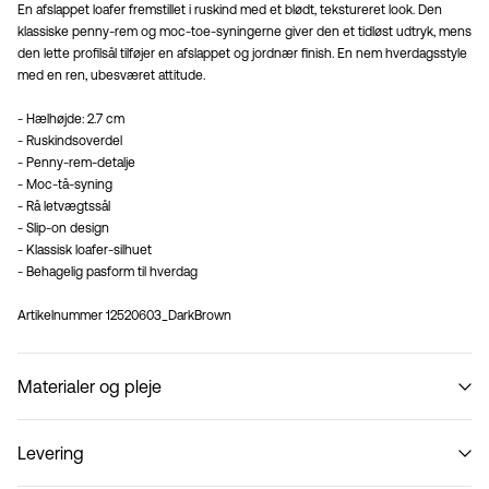
En afslappet loafer fremstillet i ruskind med et blødt, tekstureret look. Den
klassiske penny-rem og moc-toe-syningerne giver den et tidløst udtryk, mens
den lette profilsål tilføjer en afslappet og jordnær finish. En nem hverdagsstyle
med en ren, ubesværet attitude.
- Hælhøjde: 2.7 cm
- Ruskindsoverdel
- Penny-rem-detalje
- Moc-tå-syning
- Rå letvægtssål
- Slip-on design
- Klassisk loafer-silhuet
- Behagelig pasform til hverdag
Artikelnummer
12520603_DarkBrown
Materialer og pleje
Levering