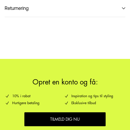
Må ikke vaskes
Hent ved service point (PostNord)
29,00 kr
Returnering
Hjemmelevering (PostNord)
39,00 kr
PakkeShop - GLS
29,00 kr
Returnering & bytte
Leveringsmuligheder
Opret en konto og få:
10% i rabat
Inspiration og tips til styling
Hurtigere betaling
Eksklusive tilbud
TILMELD DIG NU