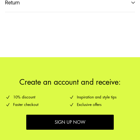
Return
Hjemmelevering (PostNord)
39,00 kr
PakkeShop - GLS
29,00 kr
Returnering & bytte
Leveringsmuligheder
Create an account and receive:
10% discount
Inspiration and style tips
Faster checkout
Exclusive offers
SIGN UP NOW