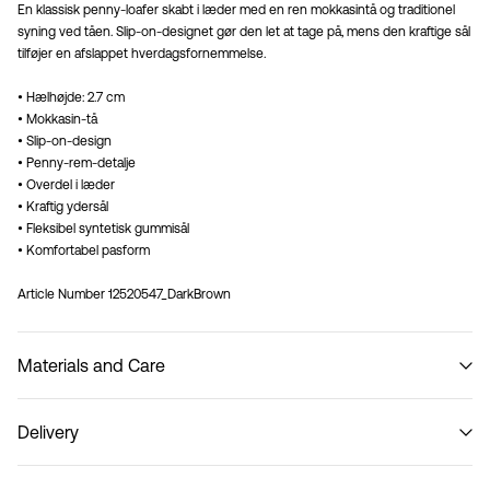
En klassisk penny-loafer skabt i læder med en ren mokkasintå og traditionel
syning ved tåen. Slip-on-designet gør den let at tage på, mens den kraftige sål
tilføjer en afslappet hverdagsfornemmelse.
• Hælhøjde: 2.7 cm
• Mokkasin-tå
• Slip-on-design
• Penny-rem-detalje
• Overdel i læder
• Kraftig ydersål
• Fleksibel syntetisk gummisål
• Komfortabel pasform
Article Number
12520547_DarkBrown
Materials and Care
Delivery
Do not wash
Hent ved service point (PostNord)
29,00 kr