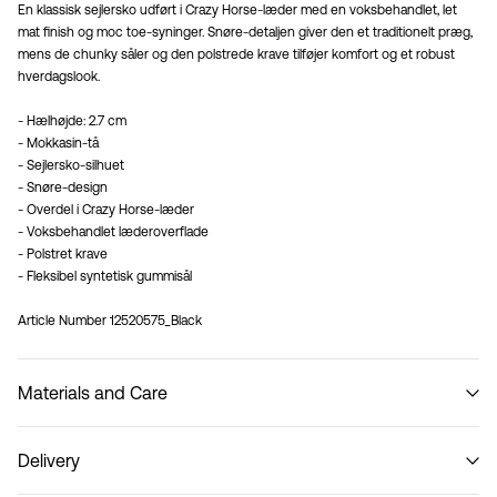
En klassisk sejlersko udført i Crazy Horse-læder med en voksbehandlet, let
mat finish og moc toe-syninger. Snøre-detaljen giver den et traditionelt præg,
mens de chunky såler og den polstrede krave tilføjer komfort og et robust
hverdagslook.
- Hælhøjde: 2.7 cm
- Mokkasin-tå
- Sejlersko-silhuet
- Snøre-design
- Overdel i Crazy Horse-læder
- Voksbehandlet læderoverflade
- Polstret krave
- Fleksibel syntetisk gummisål
Article Number
12520575_Black
Materials and Care
Delivery