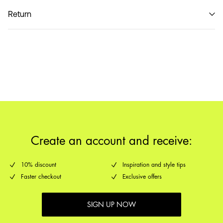
Do not wash
Hent ved service point (PostNord)
29,00 kr
Return
Hjemmelevering (PostNord)
39,00 kr
PakkeShop - GLS
29,00 kr
Returnering & bytte
Leveringsmuligheder
Create an account and receive:
10% discount
Inspiration and style tips
Faster checkout
Exclusive offers
SIGN UP NOW