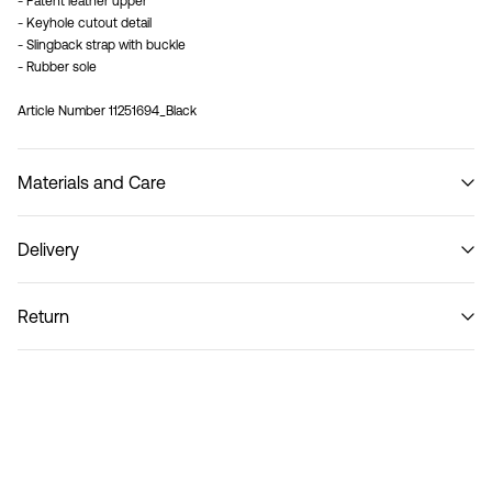
- Patent leather upper
- Keyhole cutout detail
- Slingback strap with buckle
- Rubber sole
Article Number
11251694_Black
Materials and Care
Delivery
Do not wash
Pick up at parcel shop or parcel locker (INPOST)
9,90 zł
Return
Home Delivery (INPOST)
9,90 zł
Zwroty i wymiana
Opcje dostawy