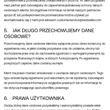
(podwykonawcy przetwarzania) zlokalizowanych poza UE. W takim przypadku
nasz partner jest zobowiązany do zapewnienia jednakowej ochrony danych
osobowych klienta. Szczegółowe informacje na temat naszych partnerów
spoza UE lub podwykonawców przetwarzania można uzyskać po
skontaktowaniu się z nami pod adresem customerservice@bestseller.com.
5. JAK DŁUGO PRZECHOWUJEMY DANE
OSOBOWE?
Przechowujemy dane osobowe klientów wyłącznie przez okres konieczny do
wypełnienia celu, w jakim zostały pozyskane oraz do ustalenia, obrony lub
dochodzenia praw oraz do zachowania zgodności z wymogami prawnymi, np.
przepisów finansowych krajów, w których funkcjonujemy. Po wypełnieniu
powyższych zapisów, dane zostaną usunięte.
Klient ma prawo również wnioskować o usunięcie danych osobowych. Tego
typu wnioski będą wypełnione pod warunkiem, że nie będziemy zobowiązani
do przechowywania informacji ze względów prawnych lub że informacje te
nie dotyczą trwającego sporu/konfliktu prawnego.
6. PRAWA UŻYTKOWNIKA
Osoba, której dane osobowe pozyskaliśmy i wykorzystaliśmy posiada wiele