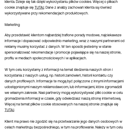
klienta. Dzieje się tak dzięki wykorzystaniu plików cookies. Więcej o plikach
cookie znajduje się
TUTAJ
. Dane z analizy zachowań klienta są również
wykorzystywane przy rekomendacjach produktowych.
Marketing
Aby przedstawić klientom najbardziej trafione porady modowe, najciekawsze
informacje i dopasować odpowiednio marketing, wraz z naszymi partnerami od
reklamy musimy korzystać z danych. W ten sposób jesteśmy w stanie
spersonalizować rekomendacje i promocje pojawiające się na naszej stronie,
profilu w mediach społecznościowych i w aplikacjach.
W tym celu korzystamy z informacji na temat śledzenia naszych stron i
korzystania z naszych usług, np. historii zamówień, historii kontaktu czy
danych profilowych. Informacje te mogą być połączone z innymi informacjami
udostępnionymi naszym reklamodawcom, lub informacjami, które zgromadzili
we własnym zakresie. Nasi partnerzy mogą wykorzystywać pliki cookie w celu
gromadzenia informacji w czasie, gdy odwiedzasz naszą stronę internetową.
Więcej na temat plików cookie stosowanych na naszej stronie znajduje się
TUTAJ
.
Klient ma prawo nie zgodzić się na przetwarzanie jego danych osobowych w
celach marketingu bezpośredniego, w tym na profilowanie. Należy w tym celu