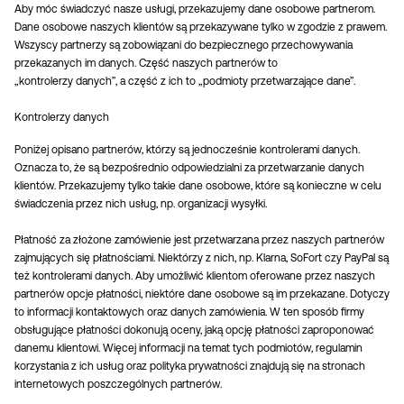
Aby móc świadczyć nasze usługi, przekazujemy dane osobowe partnerom.
Dane osobowe naszych klientów są przekazywane tylko w zgodzie z prawem.
Wszyscy partnerzy są zobowiązani do bezpiecznego przechowywania
przekazanych im danych. Część naszych partnerów to
„kontrolerzy danych”, a część z ich to „podmioty przetwarzające dane”.
Kontrolerzy danych
Poniżej opisano partnerów, którzy są jednocześnie kontrolerami danych.
Oznacza to, że są bezpośrednio odpowiedzialni za przetwarzanie danych
klientów. Przekazujemy tylko takie dane osobowe, które są konieczne w celu
świadczenia przez nich usług, np. organizacji wysyłki.
Płatność za złożone zamówienie jest przetwarzana przez naszych partnerów
zajmujących się płatnościami. Niektórzy z nich, np. Klarna, SoFort czy PayPal są
też kontrolerami danych. Aby umożliwić klientom oferowane przez naszych
partnerów opcje płatności, niektóre dane osobowe są im przekazane. Dotyczy
to informacji kontaktowych oraz danych zamówienia. W ten sposób firmy
obsługujące płatności dokonują oceny, jaką opcję płatności zaproponować
danemu klientowi. Więcej informacji na temat tych podmiotów, regulamin
korzystania z ich usług oraz polityka prywatności znajdują się na stronach
internetowych poszczególnych partnerów.