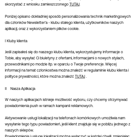
skorzystać z wniosku zamieszczonego
TUTAJ
.
Poniżej opisano dokładniej sposób personalizowania technik marketingowych
dla członków Newsletter'a - klubu stałego klienta, użytkowników naszych
aplikacji, oraz z wykorzystaniem plików cookie.
I Kluby klienta
Jeśli zapisałeś się do naszego klubu klienta, wykorzystujemy informacje o
Tobie, aby wysyłać Ci biuletyny z ofertami, informacjami o nowych stylach,
przewodnikami po modzie itp. w oparciu o Twoje preferencje. Więcej
informacji na temat członkostwa można znaleźć w regulaminie klubu klienta i
polityce prywatności, które można znaleźć
TUTAJ
.
II Nasza Aplikacja
W naszych aplikacjach istnieje możliwość wyboru, czy chcemy otrzymywać
powiadomienia push w ramach kampanii reklamowych.
Aktywowanie usługi lokalizacji na telefonach komórkowych umożliwia nam
wysyłanie tego typu powiadomień, jeśli klient znajduje się w pobliżu jednego z
naszych sklepów.
Powiadomienia i usługę lokalizacji można wyłączyć w każdej chwili, zmieniając