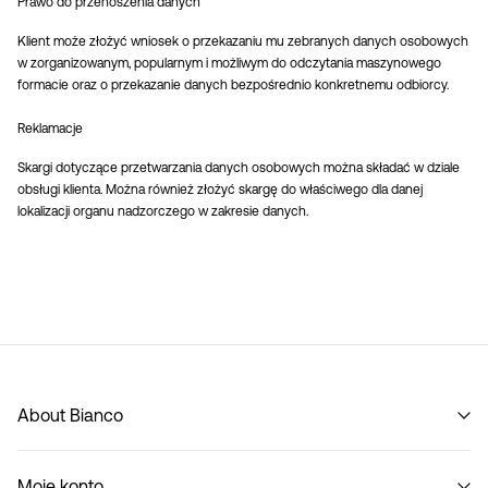
Prawo do przenoszenia danych
Klient może złożyć wniosek o przekazaniu mu zebranych danych osobowych
w zorganizowanym, popularnym i możliwym do odczytania maszynowego
formacie oraz o przekazanie danych bezpośrednio konkretnemu odbiorcy.
Reklamacje
Skargi dotyczące przetwarzania danych osobowych można składać w dziale
obsługi klienta. Można również złożyć skargę do właściwego dla danej
lokalizacji organu nadzorczego w zakresie danych.
About Bianco
Our story
Moje konto