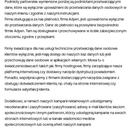
Podmioty partnerskie wymienione poniżej są podmiotami przetwarzającymi
dane, które są wyłącznie upoważnieni do przetwarzania danych osobowych w
naszym imieniu i zgodnie z naszymi instrukcjami.
Firma obsługująca za nas płatności, firma Adyen, jest upoważniona wyłącznie
do przetwarzania danych. Dane do płatności są przesyłane bezpośrednio
firmie Adyen. Tam są obsługiwane i przechowywane w ściśle zabezpieczonym
otoczeniu, zgodne z przepisami.
Firmy świadczące dla nas usługi techniczne przetwarzają dane osobowe
klientów wyłącznie, jeśli mają dostęp do naszych baz danych lub jeśli
przechowują dane osobowe w aplikacjach własnych. Mowa tu o
świadczeniodawcach takich jak: firmy hostingowe, firmy zarządzające nasza
platformą internetową czy dostawcy narzędzi dystrybucji powiadomień.
Ponadto, współpracujemy z firmami dostarczającymi narzędzia związane z
obsługą i doświadczeniem klienta, np. chaty na stronie internetowej czy
formularze satysfakcji klienta.
Dodatkowo, w ramach naszych kampanii reklamowych udostępniamy
nieodwracalne i zaszyfrowane (zaszyfrowane) adresy e-mail klientów sieciom
społecznościowym i innym partnerom, którzy udostępnią kampanie na swoich
stronach internetowych lub w kanale wiadomości mediów
społecznościowych lub ocenią efekt naszych kampanii.