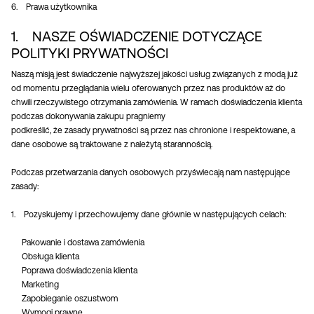
6. Prawa użytkownika
/
polski
1. NASZE OŚWIADCZENIE DOTYCZĄCE
POLITYKI PRYWATNOŚCI
Naszą misją jest świadczenie najwyższej jakości usług związanych z modą już
od momentu przeglądania wielu oferowanych przez nas produktów aż do
chwili rzeczywistego otrzymania zamówienia. W ramach doświadczenia klienta
podczas dokonywania zakupu pragniemy
podkreślić, że zasady prywatności są przez nas chronione i respektowane, a
dane osobowe są traktowane z należytą starannością.
Podczas przetwarzania danych osobowych przyświecają nam następujące
zasady:
1. Pozyskujemy i przechowujemy dane głównie w następujących celach:
Pakowanie i dostawa zamówienia
Obsługa klienta
Poprawa doświadczenia klienta
Marketing
Zapobieganie oszustwom
Wymogi prawne