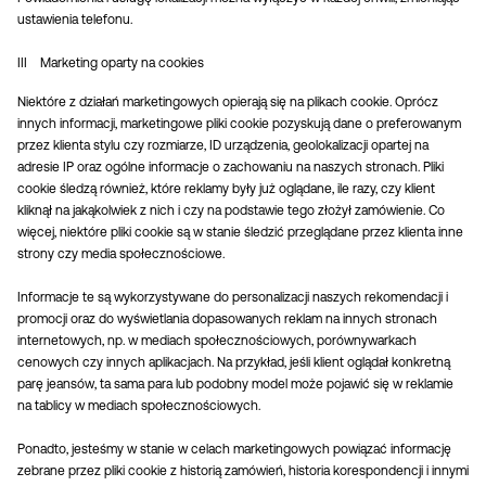
ustawienia telefonu.
III Marketing oparty na cookies
Niektóre z działań marketingowych opierają się na plikach cookie. Oprócz
innych informacji, marketingowe pliki cookie pozyskują dane o preferowanym
przez klienta stylu czy rozmiarze, ID urządzenia, geolokalizacji opartej na
adresie IP oraz ogólne informacje o zachowaniu na naszych stronach. Pliki
cookie śledzą również, które reklamy były już oglądane, ile razy, czy klient
kliknął na jakąkolwiek z nich i czy na podstawie tego złożył zamówienie. Co
więcej, niektóre pliki cookie są w stanie śledzić przeglądane przez klienta inne
strony czy media społecznościowe.
Informacje te są wykorzystywane do personalizacji naszych rekomendacji i
promocji oraz do wyświetlania dopasowanych reklam na innych stronach
internetowych, np. w mediach społecznościowych, porównywarkach
cenowych czy innych aplikacjach. Na przykład, jeśli klient oglądał konkretną
parę jeansów, ta sama para lub podobny model może pojawić się w reklamie
na tablicy w mediach społecznościowych.
Ponadto, jesteśmy w stanie w celach marketingowych powiązać informację
zebrane przez pliki cookie z historią zamówień, historia korespondencji i innymi