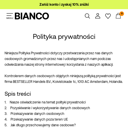
Załóż konto i zyskaj 10% zniżki
0
Kobiety
Mężczyźni
Polityka prywatności
Spis treści
Zamówienia
Wyprzedaż
Profil
Niniejsza Polityka Prywatności dotyczy przetwarzania przez nas danych
Lista życzeń
osobowych gromadzonych przez nas i udostępnianych nam podczas
odwiedzania naszej strony internetowej i korzystania z naszych aplikacji.
Wsparcie
Zaloguj
Wyloguj
się
Kontrolerem danych osobowych objętych niniejszą polityką prywatności jest
firma BESTSELLER Handels B.V., Koivistokade 1c, 1013 AC Amsterdam, Holandia.
Masz
pytania?
Spis treści
1. Nasze oświadczenie na temat polityki prywatności
O
2. Pozyskiwanie i wykorzystywanie danych osobowych
nas
3. Przekazywanie danych osobowych
4. Przekazywanie danych poza teren UE
5. Jak długo przechowujemy dane osobowe?
Polska