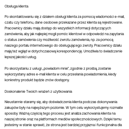
Obsługa klienta
Po skontaktowaniu się z działem obsługi klienta za pomocą wiadomości e-mail,
czatu czy telefonu, dane osobowe przekazane przez klienta są rejestrowane.
Pracownicy działu mają dostęp do wszystkich informacji dotyczących
zamówienia, aby jak najlepiej mogli pomóc klientowi w odpowiedzi na zapytania
o status zamówienia czy możliwość zwrotu zamówienia, np. za pomocą
naszego portalu internetowego do obsługującego zwroty. Pracownicy działu
mają też wgląd w dotychczasową korespondencję. Umożliwia to świadczenie
lepszej jakości usług.
Po skorzystaniu z usługi „powiadom mnie”, zgodnie z prośbą, zostanie
wykorzystany adres e-mail klienta w celu przesłania powiadomienia, kiedy
konkretny produkt będzie znów dostępny.
Doskonalenie Twoich wrażeń z użytkowania
Nieustannie staramy się, aby doświadczenia klienta podczas dokonywania
zakupów były na najwyższym poziomie. W tym celu wykorzystujemy rozmaite
sposoby. Ważną częścią tego procesu jest analiza zachowania klienta na
naszej stronie oraz na platformach mediów społecznościowych. Dzięki temu
jesteśmy w stanie sprawić, że strona jest bardziej przyjazna i funkcjonalna dla