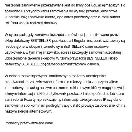
Następnie zamówienie przekazywane jest do firmy obsługującej magazyn. Po
spakowaniu i przygotowaniu zamówienia do wysyłki przekazujemy firmie
kurierskiej imię i nazwisko klienta, jego adres pocztowy oraz e-mail i numer
telefonu w celu realizacji dostawy.
W sytuacjach, gdy zamówienie/część zamówienia jest realizowane przez
sklep detaliczny BESTSELLER, por. klauzula 1 Regulaminu, ponieważ towary są
niedostępne w sklepie internetowym BESTSELLER, dane osobowe
użytkownika, w tym imię i nazwisko, adres i szczegóły zamówienia, zostaną
udostępnione takiemu sklepowi. W takim przypadku BESTSELLER i sklep
detaliczny BESTSELLER będą współadministratorami danych.
W celach marketingowych i analitycznych możemy udostępniać
nieodwracalne i zaszyfrowane informacje o korzystaniu z naszych witryn
internetowych i usług naszym partnerom reklamowym, którzy mogą łączyć je
z innymi informacjami, które użytkownik przekazał im bezpośrednio lub które
sami zebrali. Poza tym przekazujemy informacje takie, jak adres IP czy dane
zamówienia spółkom nam podległym, aby ustalić prowizje za polecanie ich na
naszym sklepie internetowym.
Podmioty przetwarzające dane