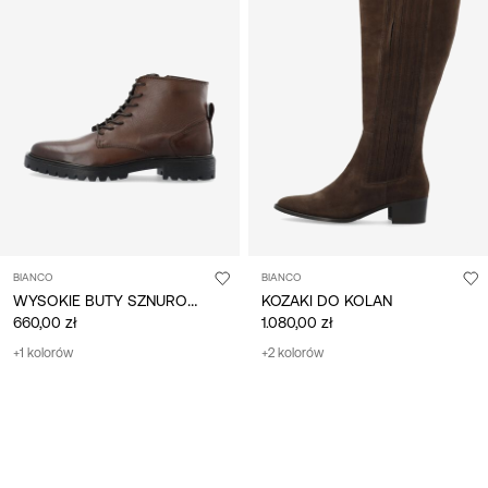
BIANCO
BIANCO
WYSOKIE BUTY SZNUROWANE
KOZAKI DO KOLAN
660,00 zł
1.080,00 zł
+1 kolorów
+2 kolorów
Pokazano 36 z 100 artykułów.