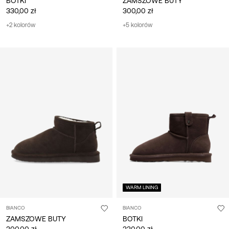
BOTKI
ZAMSZOWE BUTY
330,00 zł
300,00 zł
+2 kolorów
+5 kolorów
WARM LINING
BIANCO
BIANCO
ZAMSZOWE BUTY
BOTKI
300,00 zł
330,00 zł