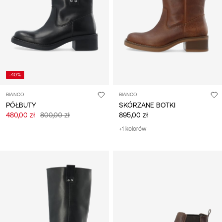
/
polski
-40%
BIANCO
BIANCO
PÓŁBUTY
SKÓRZANE BOTKI
480,00 zł
800,00 zł
895,00 zł
+1 kolorów