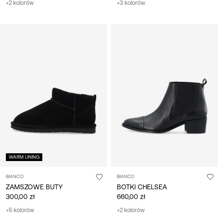
+2 kolorów
+3 kolorów
WARM LINING
BIANCO
BIANCO
ZAMSZOWE BUTY
BOTKI CHELSEA
300,00 zł
660,00 zł
+5 kolorów
+2 kolorów