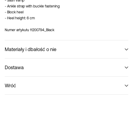
- Satin vamp
- Ankle strap with buckle fastening
- Block heel
- Heel height: 6 cm
Numer artykułu
11200794_Black
Materiały i dbałość o nie
Dostawa
Nie prać
Pick up at parcel shop or parcel locker (INPOST)
9,90 zł
Wróć
Home Delivery (INPOST)
9,90 zł
Zwroty i wymiana
Opcje dostawy