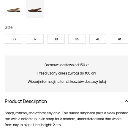
Size
36
37
38
39
40
41
Darmowa dostawa od 150 zł
Przedłużony okres zwrotu do 100 dni
Więcej informacji na temat kosztów dostawy tutaj
Product Description
Sharp, minimal, and effortlessly chic. This suede slingback pairs a sleek pointed
toe with a delicate buckle strap for a modern, understated look that works
from day to night. Heel height: 2 cm.