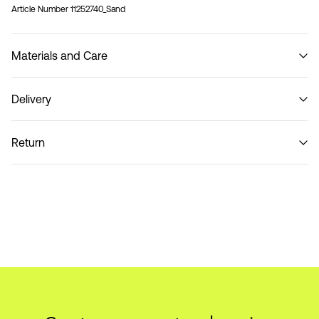
Article Number
11252740_Sand
Materials and Care
Delivery
Do not wash
Pick up at parcel shop or parcel locker (INPOST)
9,90 zł
Return
Home Delivery (INPOST)
9,90 zł
Zwroty i wymiana
Opcje dostawy