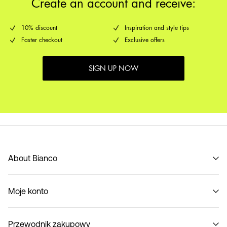
Create an account and receive:
10% discount
Inspiration and style tips
Faster checkout
Exclusive offers
SIGN UP NOW
About Bianco
Our story
Moje konto
Code of Conduct
B2B Shop
Zaloguj się / Zapisz się
Skontaktuj się z nami
Przewodnik zakupowy
Śledź zamówienie