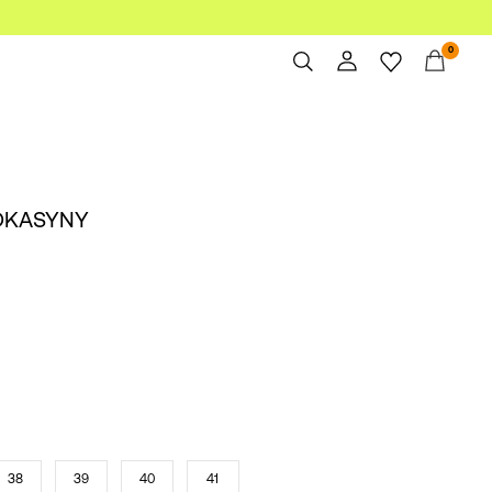
0
Spis treści
Zamówienia
Profil
OKASYNY
Lista życzeń
Wsparcie
Wyloguj
38
39
40
41