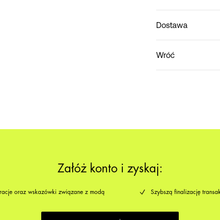
Dostawa
Nie prać
Pick up at parcel shop 
Wróć
Home Delivery (INPOS
Załóż konto i zyskaj:
iracje oraz wskazówki związane z modą
Szybszą finalizację transak