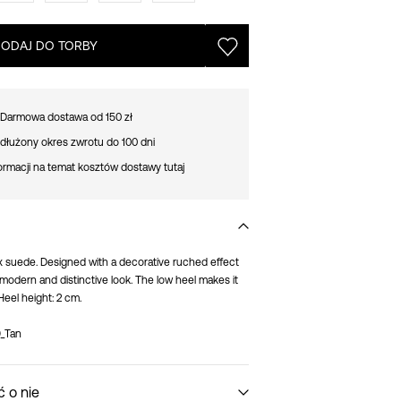
ODAJ DO TORBY
Darmowa dostawa od 150 zł
dłużony okres zwrotu do 100 dni
ormacji na temat kosztów dostawy tutaj
aux suede. Designed with a decorative ruched effect
a modern and distinctive look. The low heel makes it
Heel height: 2 cm.
9_Tan
ć o nie