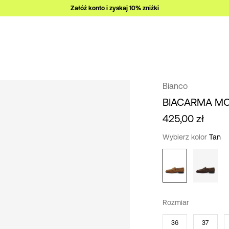
Załóż konto i zyskaj 10% zniżki
Bianco
BIACARMA M
425,00 zł
Wybierz kolor
Tan
Rozmiar
36
37