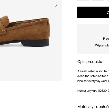
D
Prze
Więcej inf
Opis produktu
A sleek loafer in soft f
along the stitching for 
ideal for everyday wear. 
Numer artykułu
1125301
Materiały i dbałoś