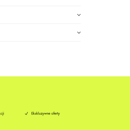
or parcel locker (INPOST)
9,90 zł
T)
9,90 zł
Zwroty i wymiana
Opcje dostawy
cji
Ekskluzywne oferty