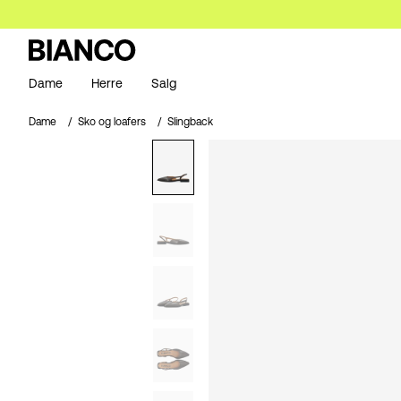
Dame
Herre
Salg
Dame
Sko og loafers
Slingback