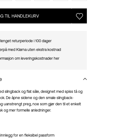
G TIL HANDLEKURV
lenget returperiode i 100 dager
terpå med Klarna uten ekstra kostnad
ormasjon om leveringskostnader her
e
ed slingback og flat såle, designet med spiss tå og
k look. De åpne sidene og den smale slingback-
og uanstrengt preg, noe som gjør den til et enkelt
uk og mer formelle anledninger.
 innlegg for en fleksibel passform