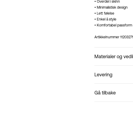
• Overdel i skinn
• Minimalistisk design
• Lett følelse
• Enkel å style
• Komfortabel passform
Artikkelnummer
1120327
Materialer og vedl
Levering
Ikke vask
Pick up at Service Poin
Gå tilbake