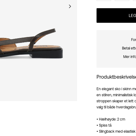
LEG
For
Betal et
Mer inf
Produktbeskrivels
En elegant sko i skinn m
en stilren, minimalistis
stroppen skaper et lett 
valg til både hverdagsbr
• Hælhøyde: 2 cm
• Spiss tå
• Slingback med elastisk