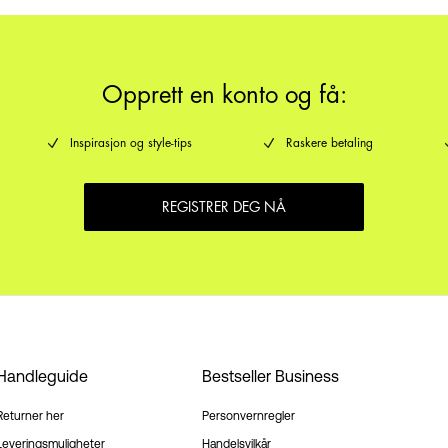
Opprett en konto og få:
Inspirasjon og style-tips
Raskere betaling
REGISTRER DEG NÅ
Handleguide
Bestseller Business
Returner her
Personvernregler
Leveringsmuligheter
Handelsvilkår