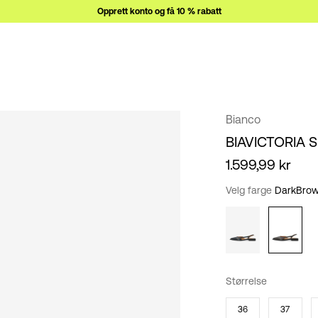
Opprett konto og få 10 % rabatt
Bianco
BIAVICTORIA 
1.599,99 kr
Velg farge
DarkBro
Størrelse
36
37