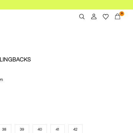
0
Oversikt
Bestillinger
Profil
SLINGBACKS
Ønskeliste
Støtte
Logg ut
wn
38
39
40
41
42