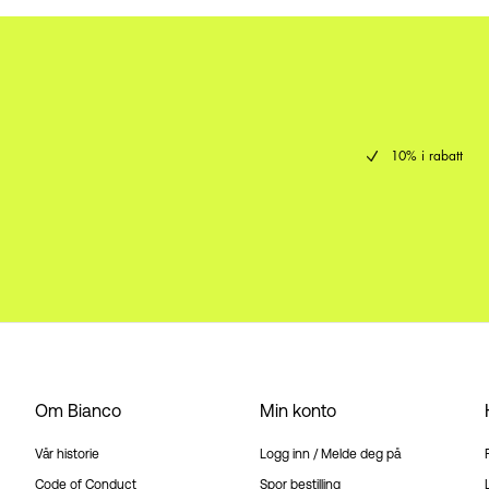
10% i rabatt
Om Bianco
Min konto
Vår historie
Logg inn / Melde deg på
Code of Conduct
Spor bestilling