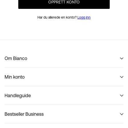
OPPRETT KONTO
Har du allerede en konto?
Logg inn
Om Bianco
Vår historie
Min konto
Code of Conduct
B2B Shop
Logg inn / Melde deg på
Kontakt os
Handleguide
Spor bestilling
Returner her
Bestseller Business
Leveringsmuligheter
Størrelsesguide Kvinner
Personvernregler