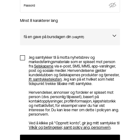
norsk
Passord
Minst 8 karakterer lang
få en gave på bursdagen din
(valgfritt)
Birthday
Jeg samtykker til å motta nyhetsbrev og
markedsføringsmateriale som er spisset mot person
fra
Selskapene
via e-post, SMS, MMS, app-varslinger,
post og sosiale medier. Henvendelsene gjelder
kundeklubben og Selskapenes produkter og tjenester,
jfr. samtykketeksten
. Jeg kan på et hvilket som helst
tidspunkt trekke tilbake mitt samtykke.
Henvendelser, annonser og fordeler er spisset mot
person (dvs. personlig tilpasset), basert på
kontaktopplysninger, profilinformasjon, kjøpshistorikk
og nettaktivitet, for eksempel varer du har vist
interesse for. Du kan lese mer om dette i policyen ang.
personvern.
Ved å klikke på “Opprett konto”, gir jeg mitt samtykke til
Vilkår og betingelser, samt policy ang. personvern
.