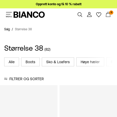
Opprett konto og få 10 % rabatt
0
Dame
Herre
Salg
Størrelse 38
Oversikt
Bestillinger
Salg
Størrelse 38
Profil
(82)
Ønskeliste
Støtte
Alle
Boots
Sko & Loafers
Høye hæler
San
Logg
Logg ut
inn
FILTRER OG SORTER
Spørsmål?
Om
oss
Norge
/