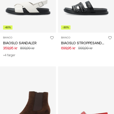
-60%
-30%
BIANCO
BIANCO
BIAOSLO STROPPESANDALER
BIAOSLO SANDALER
359,95 kr
899,99 kr
699,95 kr
999,99 kr
+4 farger