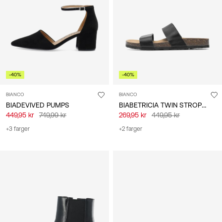
norsk
-40%
-40%
BIANCO
BIANCO
BIABETRICIA TWIN STROPPESANDALER
BIADEVIVED PUMPS
449,95 kr
749,99 kr
269,95 kr
449,95 kr
+3 farger
+2 farger