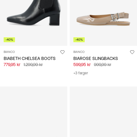
-40%
-40%
BIANCO
BIANCO
BIABETH CHELSEA BOOTS
BIAROSE SLINGBACKS
779,95 kr
1.299,99 kr
599,95 kr
999,99 kr
+3 farger