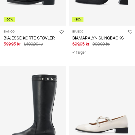
-60%
-30%
BIANCO
BIANCO
BIAJESSE KORTE STØVLER
BIAMARALYN SLINGBACKS
599,95 kr
1.499,99 kr
699,95 kr
999,99 kr
+1 farger