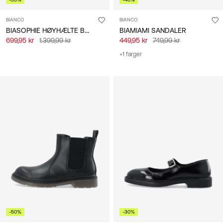
BIANCO
BIANCO
BIASOPHIE HØYHÆLTE BOOTS
BIAMIAMI SANDALER
699,95 kr
1.399,99 kr
449,95 kr
749,99 kr
+1 farger
-50%
-30%