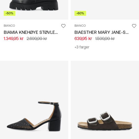
-50%
-60%
BIANCO
BIANCO
BIAMIA KNEHØYE STØVLETTER
BIAESTHER MARY JANE-SKO
1.349,95 kr
2.699,99 kr
639,95 kr
1.599,99 kr
+3 farger