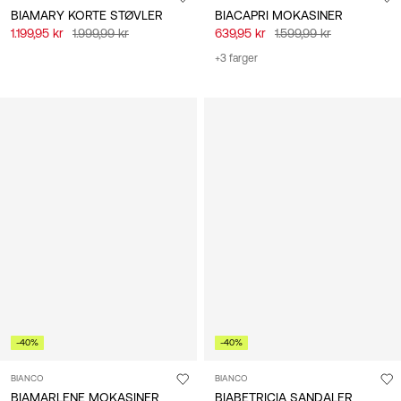
BIAMARY KORTE STØVLER
BIACAPRI MOKASINER
1.199,95 kr
1.999,99 kr
639,95 kr
1.599,99 kr
+3 farger
-40%
-40%
BIANCO
BIANCO
BIAMARLENE MOKASINER
BIABETRICIA SANDALER