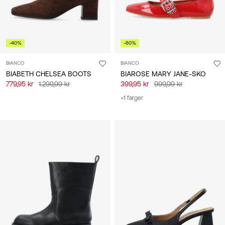
-40%
-60%
BIANCO
BIANCO
BIABETH CHELSEA BOOTS
BIAROSE MARY JANE-SKO
779,95 kr
1.299,99 kr
399,95 kr
999,99 kr
+1 farger