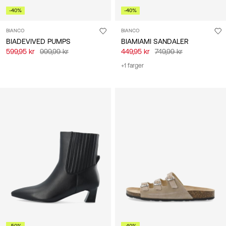
-40%
-40%
BIANCO
BIANCO
BIADEVIVED PUMPS
BIAMIAMI SANDALER
599,95 kr
999,99 kr
449,95 kr
749,99 kr
+1 farger
-50%
-40%