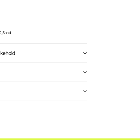
0_Sand
ikehold
t (PostNord)
59,00 kr
Leveringsalternativer
Retur og bytte