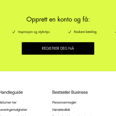
Opprett en konto og få:
Inspirasjon og style-tips
Raskere betaling
REGISTRER DEG NÅ
Handleguide
Bestseller Business
Returner her
Personvernregler
Leveringsmuligheter
Handelsvilkår