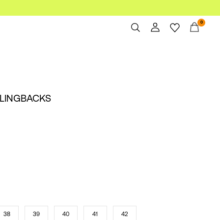
0
Oversikt
Bestillinger
Profil
SLINGBACKS
Ønskeliste
Støtte
Logg ut
38
39
40
41
42