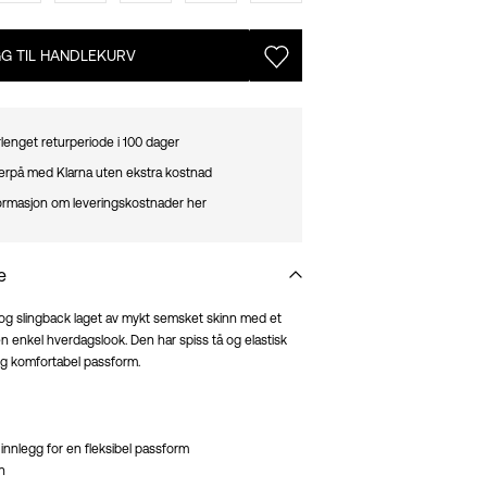
G TIL HANDLEKURV
lenget returperiode i 100 dager
terpå med Klarna uten ekstra kostnad
ormasjon om leveringskostnader her
e
e og slingback laget av mykt semsket skinn med et
en enkel hverdagslook. Den har spiss tå og elastisk
 og komfortabel passform.
 innlegg for en fleksibel passform
n