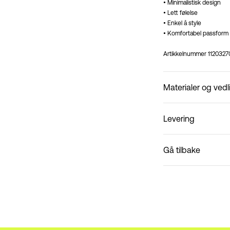
• Minimalistisk design
• Lett følelse
• Enkel å style
• Komfortabel passform
Artikkelnummer
1120327
Materialer og vedl
Levering
Ikke vask
Pick up at Service Poin
Gå tilbake