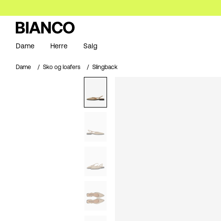
Dame
Herre
Salg
Dame
Sko og loafers
Slingback