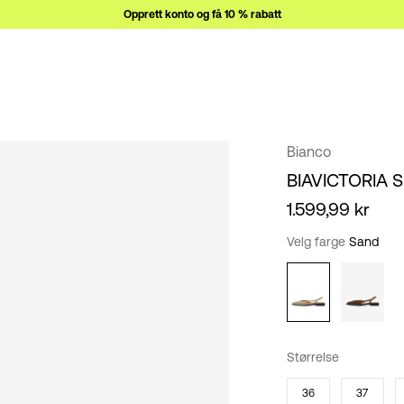
Opprett konto og få 10 % rabatt
Bianco
BIAVICTORIA 
1.599,99 kr
Velg farge
Sand
Størrelse
36
37