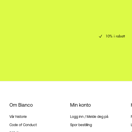
10% i rabatt
Om Bianco
Min konto
Vår historie
Logg inn / Melde deg på
Code of Conduct
Spor bestilling