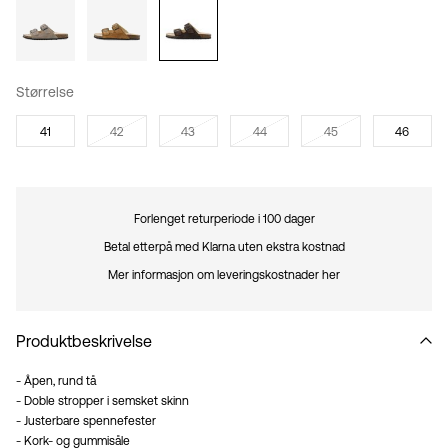
Størrelse
41
42
43
44
45
46
Forlenget returperiode i 100 dager
Betal etterpå med Klarna uten ekstra kostnad
Mer informasjon om leveringskostnader her
Produktbeskrivelse
- Åpen, rund tå
- Doble stropper i semsket skinn
- Justerbare spennefester
- Kork- og gummisåle