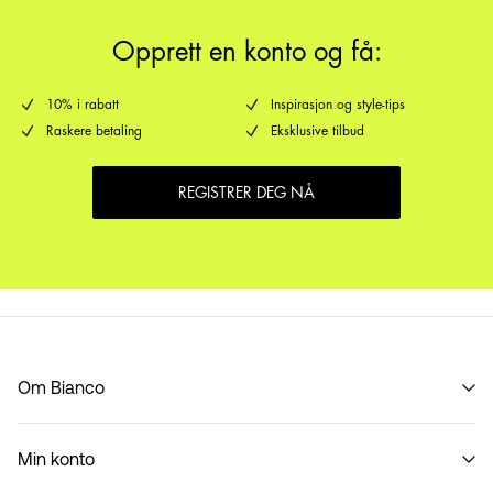
Opprett en konto og få:
10% i rabatt
Inspirasjon og style-tips
Raskere betaling
Eksklusive tilbud
REGISTRER DEG NÅ
Om Bianco
Vår historie
Min konto
Code of Conduct