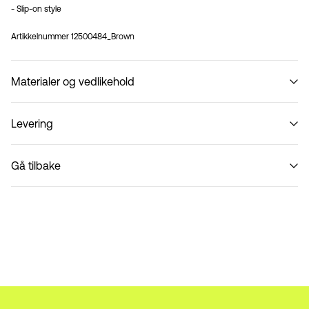
- Slip-on style
Artikkelnummer
12500484_Brown
Materialer og vedlikehold
Levering
Ikke vask
Pick up at Service Point (PostNord)
59,00 kr
Gå tilbake
Leveringsalternativer
Retur og bytte