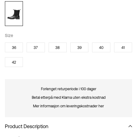
Size
36
37
38
39
40
41
42
Forlenget returperiode i 100 dager
Betal etterpå med Klarna uten ekstra kostnad
Mer informasjon om leveringskostnader her
Product Description