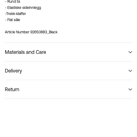
- Rund tå
- Elastiske sideinnlegg
-Trekk-klaffer
- Flat såle
Article Number
92650883_Black
Materials and Care
Delivery
Do not wash
Pick up at Service Point (PostNord)
59,00 kr
Return
Leveringsalternativer
Retur og bytte