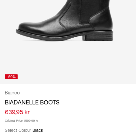
/
norsk
-60%
Bianco
BIADANELLE BOOTS
639,95 kr
Original Price
1.599,99 kr
Select Colour
Black