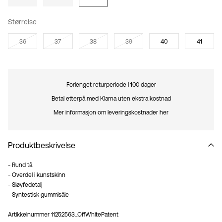
Størrelse
36
37
38
39
40
41
Forlenget returperiode i 100 dager
Betal etterpå med Klarna uten ekstra kostnad
Mer informasjon om leveringskostnader her
Produktbeskrivelse
- Rund tå
- Overdel i kunstskinn
- Sløyfedetalj
- Syntestisk gummisåle
Artikkelnummer
11252563_OffWhitePatent