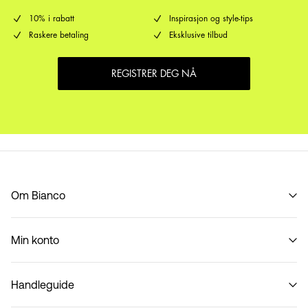
10% i rabatt
Inspirasjon og style-tips
Raskere betaling
Eksklusive tilbud
REGISTRER DEG NÅ
Om Bianco
Vår historie
Min konto
Code of Conduct
B2B Shop
Logg inn / Melde deg på
Kontakt os
Handleguide
Spor bestilling