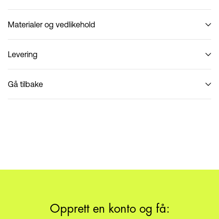
Materialer og vedlikehold
Levering
Ikke vask
Pick up at Service Point (PostNord)
59,00 kr
Gå tilbake
Leveringsalternativer
Retur og bytte
Opprett en konto og få: