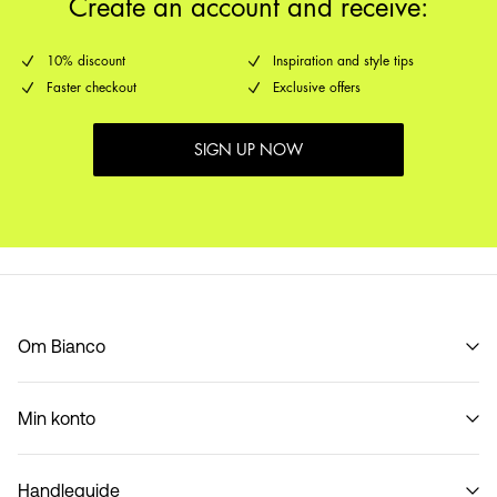
Create an account and receive:
10% discount
Inspiration and style tips
Faster checkout
Exclusive offers
SIGN UP NOW
Om Bianco
Vår historie
Min konto
Code of Conduct
B2B Shop
Logg inn / Melde deg på
Kontakt os
Handleguide
Spor bestilling