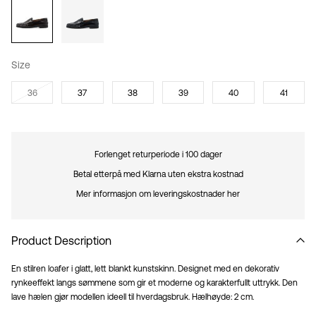
Size
36
37
38
39
40
41
Forlenget returperiode i 100 dager
Betal etterpå med Klarna uten ekstra kostnad
Mer informasjon om leveringskostnader her
Product Description
En stilren loafer i glatt, lett blankt kunstskinn. Designet med en dekorativ
rynkeeffekt langs sømmene som gir et moderne og karakterfullt uttrykk. Den
lave hælen gjør modellen ideell til hverdagsbruk. Hælhøyde: 2 cm.