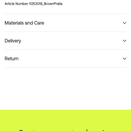
Article Number
11253018_BrownPratia
Materials and Care
Delivery
Do not wash
Pick up at Service Point (PostNord)
59,00 kr
Return
Leveringsalternativer
Retur og bytte