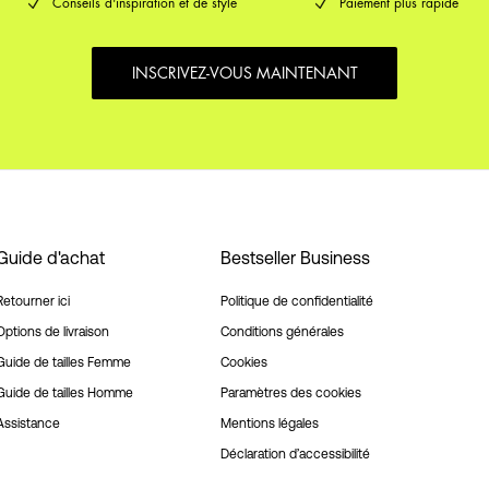
Conseils d'inspiration et de style
Paiement plus rapide
INSCRIVEZ-VOUS MAINTENANT
Guide d'achat
Bestseller Business
Retourner ici
Politique de confidentialité
Options de livraison
Conditions générales
Guide de tailles Femme
Cookies
Guide de tailles Homme
Paramètres des cookies
Assistance
Mentions légales
Déclaration d’accessibilité