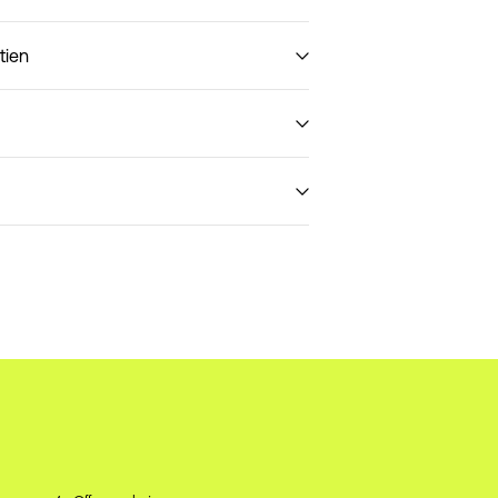
tien
wissPost Priority)
CHF 6,95
SwissPost Economy)
CHF 5,95
Retour et échange
Options de livraison