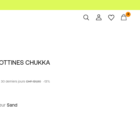
0
Aperçu
Commandes
Profil
OTTINES CHUKKA
Liste de souhaits
Aide
Déconnexion
s 30 derniers jours
CHF 131,90
-13%
leur
Sand