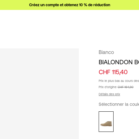
Créez un compte et obtenez 10 % de réduction
Bianco
BIALONDON B
CHF 115,40
Prix ​​le plus bas au cours de
Prix ​​d'origine
CHF 164,90
Détails des prix
Sélectionner la cou