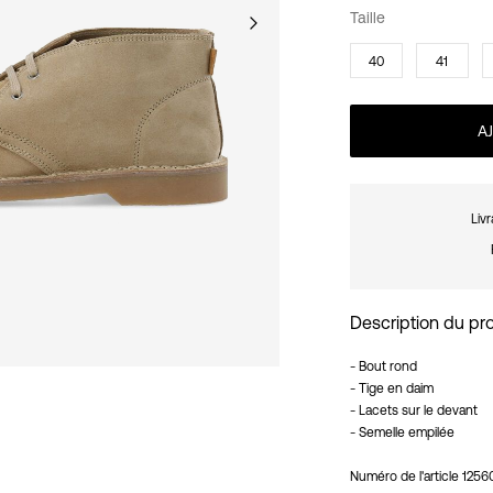
Taille
40
41
A
Liv
Description du pr
- Bout rond
- Tige en daim
- Lacets sur le devant
- Semelle empilée
Numéro de l'article
1256