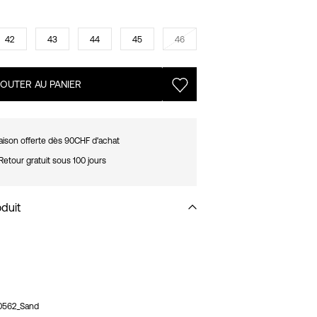
42
43
44
45
46
JOUTER AU PANIER
raison offerte dès 90CHF d'achat
Retour gratuit sous 100 jours
oduit
0562_Sand