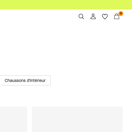
0
Aperçu
Commandes
Profil
Liste de souhaits
Aide
Déconnexion
Chaussons d'intérieur