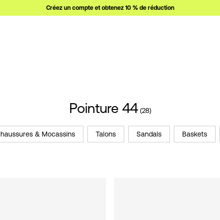
Créez un compte et obtenez 10 % de réduction
Pointure 44
(28)
haussures & Mocassins
Talons
Sandals
Baskets