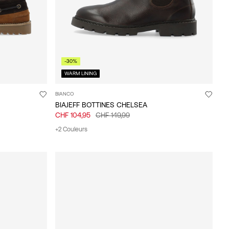
-30%
WARM LINING
BIANCO
BIAJEFF BOTTINES CHELSEA
CHF 104,95
CHF 149,99
+2 Couleurs