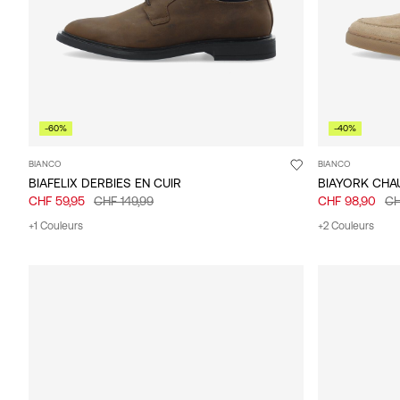
-60%
-40%
BIANCO
BIANCO
BIAFELIX DERBIES EN CUIR
CHF 59,95
CHF 149,99
CHF 98,90
CH
+1 Couleurs
+2 Couleurs