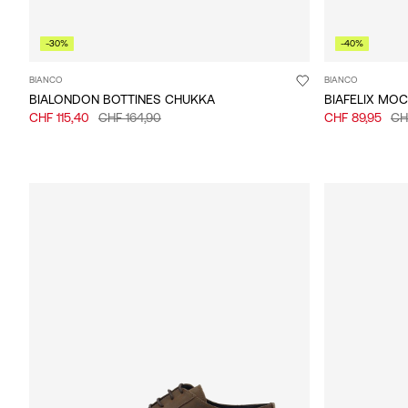
-30%
-40%
BIANCO
BIANCO
BIALONDON BOTTINES CHUKKA
BIAFELIX MO
CHF 115,40
CHF 164,90
CHF 89,95
CH