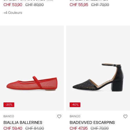
CHF 53,90
CHF 89,90
CHF 55,95
CHF 79,99
+4 Couleurs
-30%
-40%
BIANCO
BIANCO
BIALILJA BALLERINES
BIADEVIVED ESCARPINS
CHF 59,40
CHF 84,90
CHF 47,95
CHF 79,99