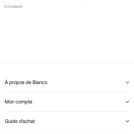
+2 Couleurs
À propos de Bianco
Notre histoire
Mon compte
Code of Conduct
B2B Shop
Se connecter / S'inscrire
Nous contacter
Guide d'achat
Suivi de commande
Retourner ici