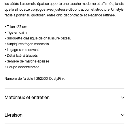
les côtés. La semelle épaisse apporte une touche moderne et affirmée, tandis
que la silhouette conjugue avec justesse décontraction et structure. Un style
facile à porter au quotidien, entre chic décontracté et élégance raffinée.
• Talon : 2,7 cm
• Tige en daim
• Silhouette classique de chaussure bateau
• Surpiqûres façon mocassin
• Laçage sur le devant
• Détail latéral à lacets
• Semelle de marche épaisse
• Coupe décontractée
Numéro de l'article
11252500_DustyPink
Matériaux et entretien
Livraison
Livraison à domicile (SwissPost Priority)
CHF 6,95