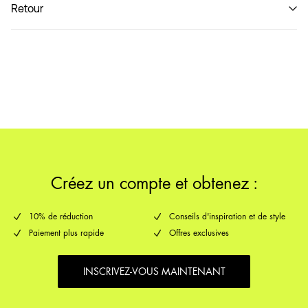
Retour
Ne pas laver
Livraison à domicile (SwissPost Economy)
CHF 5,95
Retour et échange
Options de livraison
Créez un compte et obtenez :
10% de réduction
Conseils d'inspiration et de style
Paiement plus rapide
Offres exclusives
INSCRIVEZ-VOUS MAINTENANT