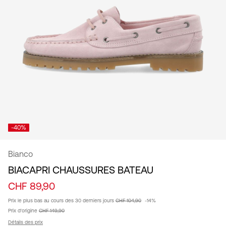
Suisse
/
français
-40%
Bianco
BIACAPRI CHAUSSURES BATEAU
CHF 89,90
Prix ​​le plus bas au cours des 30 derniers jours
CHF 104,90
-14%
Prix ​​d'origine
CHF 149,90
Détails des prix