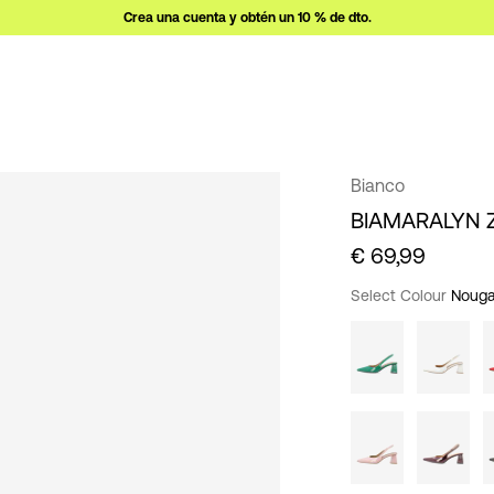
Crea una cuenta y obtén un 10 % de dto.
Bianco
BIAMARALYN 
€ 69,99
Select Colour
Nouga