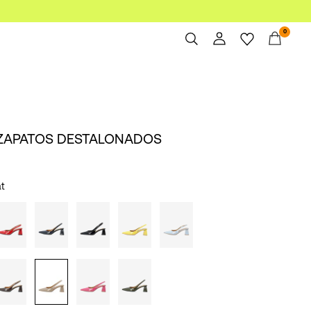
0
Overview
Orders
Profile
ZAPATOS DESTALONADOS
Wishlist
Support
Sign Out
t