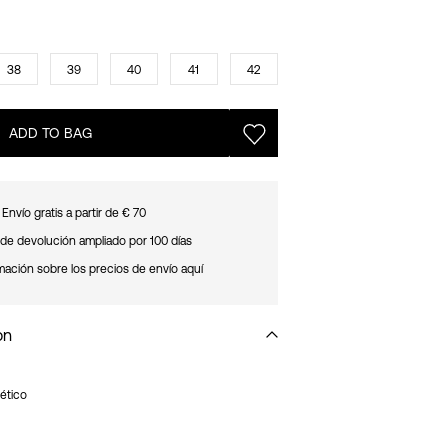
38
39
40
41
42
ADD TO BAG
Envío gratis a partir de € 70
de devolución ampliado por 100 días
mación sobre los precios de envío aquí
on
ético