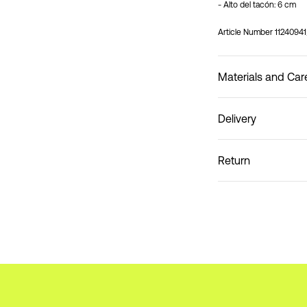
- Alto del tacón: 6 cm
Article Number
1124094
Materials and Car
Delivery
Do not wash
Recogida en punto de s
Return
Entregas a domicilio (
cambios