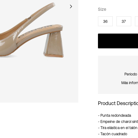
Size
36
37
Periodo 
Más infor
Product Descripti
- Punta redondeada
- Empeine de charol sint
- Tira elástica en el talón
- Tacón cuadrado