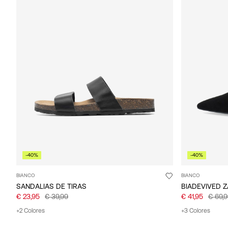
-40%
-40%
BIANCO
BIANCO
SANDALIAS DE TIRAS
BIADEVIVED 
€ 23,95
€ 39,99
€ 41,95
€ 69,
+2 Colores
+3 Colores