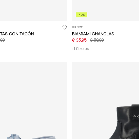
-40%
BIANCO
OTAS CON TACÓN
BIAMIAMI CHANCLAS
,99
€ 35,95
€ 59,99
+1 Colores