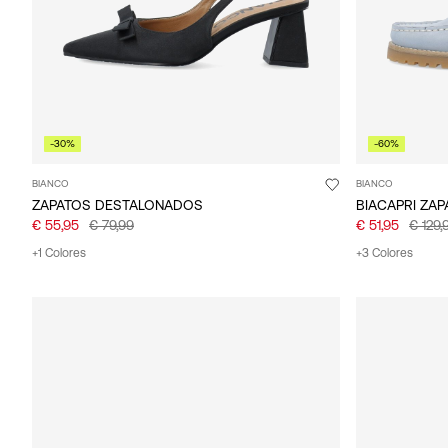
-30%
-60%
BIANCO
BIANCO
ZAPATOS DESTALONADOS
BIACAPRI ZA
€ 55,95
€ 79,99
€ 51,95
€ 129,
+1 Colores
+3 Colores