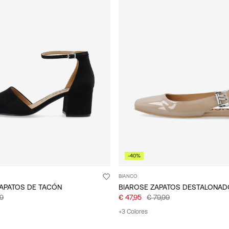
-40%
BIANCO
ZAPATOS DE TACÓN
BIAROSE ZAPATOS DESTALONA
99
€ 47,95
€ 79,99
+3 Colores