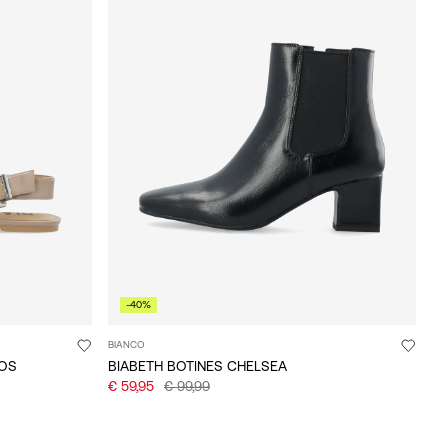
-40%
BIANCO
DOS
BIABETH BOTINES CHELSEA
€ 59,95
€ 99,99