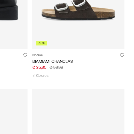
-40%
BIANCO
BIAMIAMI CHANCLAS
€ 35,95
€ 59,99
+1 Colores