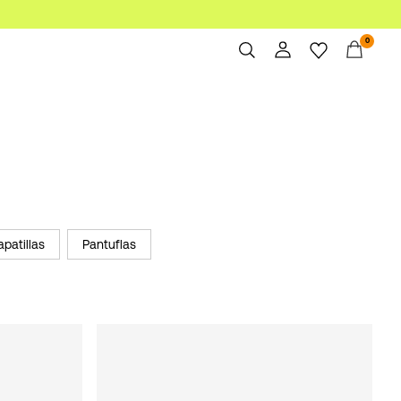
0
Resumen
Pedidos
Perfil
Imprescindibles
Ayuda
Cerrar Sesión
apatillas
Pantuflas