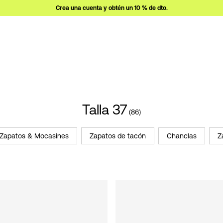
Crea una cuenta y obtén un 10 % de dto.
Talla 37
(86)
Zapatos & Mocasines
Zapatos de tacón
Chanclas
Z