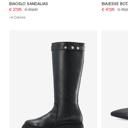
BIAOSLO SANDALIAS
BIAJESSE BOT
€ 27,95
€ 69,99
€ 47,95
€ 119,
+4 Colores