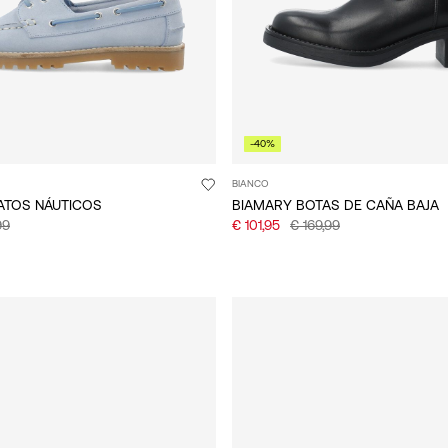
-40%
BIANCO
PATOS NÁUTICOS
BIAMARY BOTAS DE CAÑA BAJA
99
€ 101,95
€ 169,99