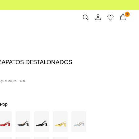
0
Overview
Orders
Profile
ZAPATOS DESTALONADOS
Wishlist
Support
Sign Out
days
€ 55,95
-13%
nPop