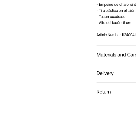
- Empeine de charol sint
- Tira elástica en el talón
- Tacón cuadrado
- Alto del tacón: 6 cm
Article Number
1124094
Materials and Car
Delivery
Do not wash
Recogida en punto de s
Return
Entregas a domicilio (
cambios