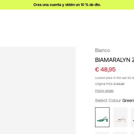
Crea una cuenta y obtén un 10 % de dto.
Bianco
BIAMARALYN 
€ 48,95
Lowest price in the last 30 
Original Price
€ 69,99
Pricing details
Select Colour
Gree