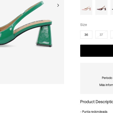
Size
36
37
Periodo 
Más infor
Product Descripti
- Punta redondeada