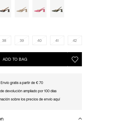
38
39
40
41
42
ADD TO BAG
Envío gratis a partir de € 70
de devolución ampliado por 100 días
mación sobre los precios de envío aquí
on