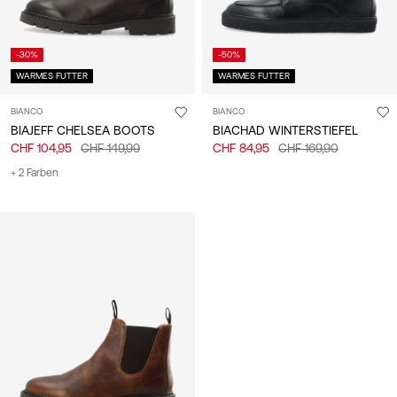
-30%
-50%
WARMES FUTTER
WARMES FUTTER
BIANCO
BIANCO
BIAJEFF CHELSEA BOOTS
BIACHAD WINTERSTIEFEL
CHF 104,95
CHF 149,99
CHF 84,95
CHF 169,90
+ 2 Farben