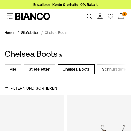
Erstelle ein Konto & erhalte 10% Rabatt
0
Damen
Herren
Herren
Stiefeletten
Chelsea Boots
Übersicht
Bestellungen
Sale
Chelsea Boots
Profil
(9)
Wunschliste
Ich brauche Hilfe
Alle
Stiefeletten
Chelsea Boots
Schnürstiefel
Anmelden
Abmelden
Hast
FILTERN UND SORTIEREN
du
Fragen?
Über
uns
Schweiz