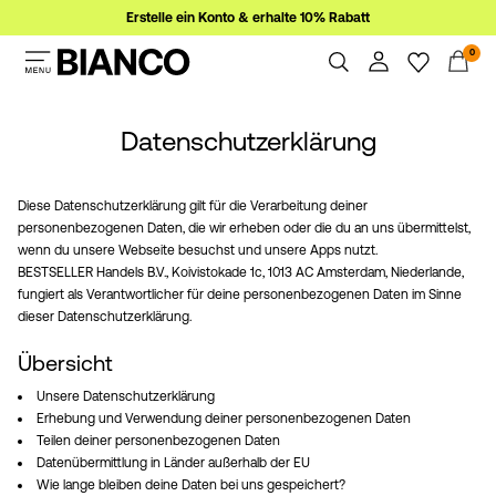
Erstelle ein Konto & erhalte 10% Rabatt
0
Damen
Herren
Datenschutzerklärung
Übersicht
Bestellungen
Sale
Profil
Diese Datenschutzerklärung gilt für die Verarbeitung deiner
Wunschliste
personenbezogenen Daten, die wir erheben oder die du an uns übermittelst,
wenn du unsere Webseite besuchst und unsere Apps nutzt.
Ich brauche Hilfe
Anmelden
BESTSELLER Handels B.V., Koivistokade 1c, 1013 AC Amsterdam, Niederlande,
Abmelden
fungiert als Verantwortlicher für deine personenbezogenen Daten im Sinne
Hast
dieser Datenschutzerklärung.
du
Fragen?
Übersicht
Unsere Datenschutzerklärung
Über
Erhebung und Verwendung deiner personenbezogenen Daten
uns
Teilen deiner personenbezogenen Daten
Datenübermittlung in Länder außerhalb der EU
Wie lange bleiben deine Daten bei uns gespeichert?
Schweiz