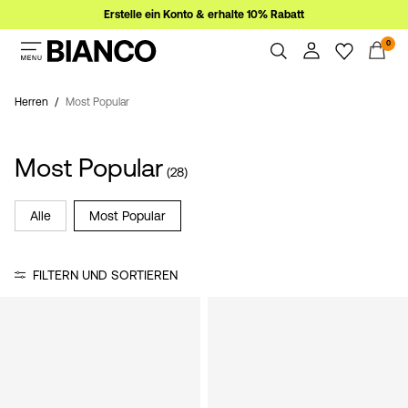
Erstelle ein Konto & erhalte 10% Rabatt
0
Damen
Herren
Herren
Most Popular
Übersicht
Bestellungen
Sale
Most Popular
Profil
(28)
Wunschliste
Ich brauche Hilfe
Alle
Most Popular
Anmelden
Abmelden
Hast
FILTERN UND SORTIEREN
du
Fragen?
Über
uns
Schweiz