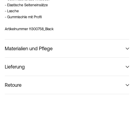
- Elastische Seiteneinsätze
- Lasche
- Gummisohle mit Profil
Artikelnummer
11300758_Black
Materialien und Pflege
Lieferung
Lieferung nach Hause (SwissPost Priority)
CHF 6,95
Retoure
Nicht waschen
Lieferung nach Hause (SwissPost Economy)
CHF 5,95
Rückgabe & Umtausch
Lieferoptionen